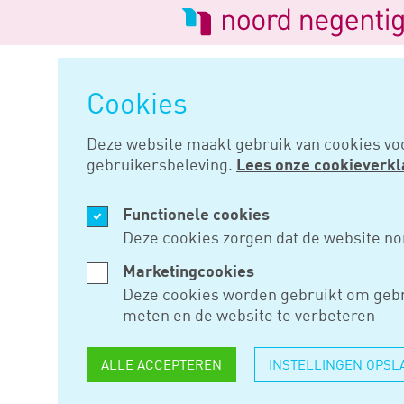
Logo
van
Navigatie
Noord
overslaan
Negentig
Cookies
Home
Nieuws
Kosten nieuwe 
Deze website maakt gebruik van cookies vo
gebruikersbeleving.
Lees onze cookieverkl
FEB 25, 2016
Functionele cookies
KOSTEN N
Deze cookies zorgen dat de website no
PARKETVL
Marketingcookies
Deze cookies worden gebruikt om gebr
AFTREKBA
meten en de website te verbeteren
ALLE ACCEPTEREN
INSTELLINGEN OPSL
Rechtbank Den Haag oordeelt d