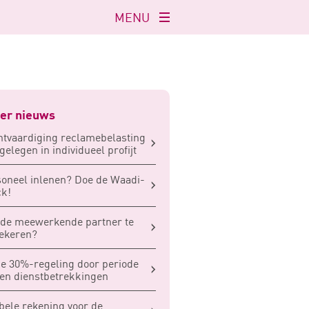
MENU
Navigatie
openen
er nieuws
tvaardiging reclamebelasting
 gelegen in individueel profijt
oneel inlenen? Doe de Waadi-
k!
de meewerkende partner te
ekeren?
e 30%-regeling door periode
en dienstbetrekkingen
ele rekening voor de