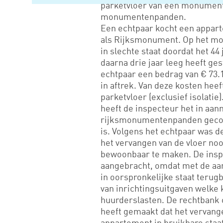
parketvloer van een monumente
monumentenpanden.
Een echtpaar kocht een appart
als Rijksmonument. Op het mo
in slechte staat doordat het 4
daarna drie jaar leeg heeft ges
echtpaar een bedrag van € 73
in aftrek. Van deze kosten hee
parketvloer (exclusief isolatie)
heeft de inspecteur het in a
rijksmonumentenpanden gecorri
is. Volgens het echtpaar was d
het vervangen van de vloer no
bewoonbaar te maken. De inspec
aangebracht, omdat met de aan
in oorspronkelijke staat terug
van inrichtingsuitgaven welke 
huurderslasten. De rechtbank o
heeft gemaakt dat het vervang
appartement in bruikbare staat 