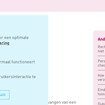
parketvloer aftrekbaar
or een optimale
And
aring
Rech
niet
IEUWE
Pers
rmaal functioneert
chec
OER
Hoe 
uikersinteractie te
AR
verz
Eind
tuss
AAN
at de kosten voor het vervangen van een
Dubb