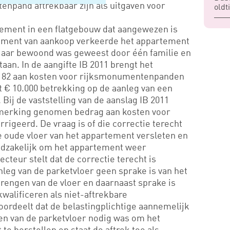
npand aftrekbaar zijn als uitgaven voor
oldt
ement in een flatgebouw dat aangewezen is
ment van aankoop verkeerde het appartement
4 jaar bewoond was geweest door één familie en
taan. In de aangifte IB 2011 brengt het
.182 aan kosten voor rijksmonumentenpanden
ft € 10.000 betrekking op de aanleg van een
. Bij de vaststelling van de aanslag IB 2011
anmerking genomen bedrag aan kosten voor
geerd. De vraag is of die correctie terecht
e oude vloer van het appartement versleten en
odzakelijk om het appartement weer
teur stelt dat de correctie terecht is
leg van de parketvloer geen sprake is van het
brengen van de vloer en daarnaast sprake is
kwalificeren als niet-aftrekbare
ordeelt dat de belastingplichtige aannemelijk
en van de parketvloer nodig was om het
te herstellen en staat de aftrek toe als