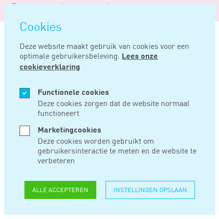
Logo
MENU
Navigatie
van
Navigatie
openen
Noord
Cookies
overslaan
Negentig
Deze website maakt gebruik van cookies voor een
optimale gebruikersbeleving.
Lees onze
Home
Nieuws
Meer overwerk en hogere werkdruk onder incidentele thuiswerkers
cookieverklaring
JAN 27, 2017
Functionele cookies
Deze cookies zorgen dat de website normaal
functioneert
MEER OVERWERK
Marketingcookies
EN HOGERE
Deze cookies worden gebruikt om
gebruikersinteractie te meten en de website te
WERKDRUK ONDER
verbeteren
INCIDENTELE
ALLE ACCEPTEREN
INSTELLINGEN OPSLAAN
THUISWERKERS