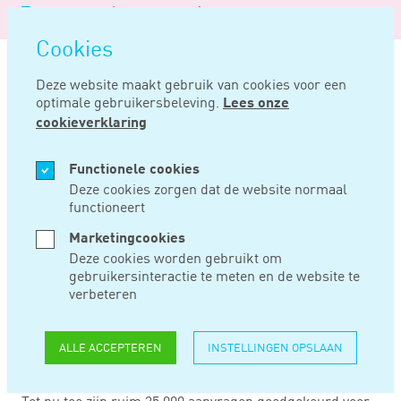
Logo
MENU
Navigatie
van
Navigatie
openen
Noord
Cookies
overslaan
Negentig
Deze website maakt gebruik van cookies voor een
optimale gebruikersbeleving.
Lees onze
Home
Nieuws
Merendeel loonsubsidie naar dienstverlening
cookieverklaring
AUG 12, 2020
Functionele cookies
Deze cookies zorgen dat de website normaal
functioneert
MERENDEEL
Marketingcookies
LOONSUBSIDIE
Deze cookies worden gebruikt om
gebruikersinteractie te meten en de website te
NAAR
verbeteren
DIENSTVERLENING
ALLE ACCEPTEREN
INSTELLINGEN OPSLAAN
Tot nu toe zijn ruim 35.000 aanvragen goedgekeurd voor