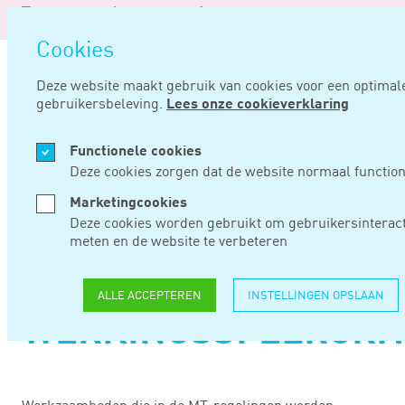
Logo
van
Navigatie
Noord
Cookies
overslaan
Negentig
Deze website maakt gebruik van cookies voor een optimal
gebruikersbeleving.
Lees onze cookieverklaring
Home
Nieuws
Metaal en techniek: kwantitatief werkingssfeercriterium
Functionele cookies
JAN 10, 2019
Deze cookies zorgen dat de website normaal function
Marketingcookies
METAAL EN
Deze cookies worden gebruikt om gebruikersinteract
meten en de website te verbeteren
TECHNIEK:
KWANTITATIEF
ALLE ACCEPTEREN
INSTELLINGEN OPSLAAN
WERKINGSSFEERCRI
Werkzaamheden die in de MT-regelingen worden