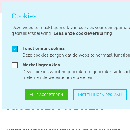
Logo
ME
Nav
van
Navigatie
ope
Noord
Cookies
overslaan
Negentig
Deze website maakt gebruik van cookies voor een optimal
gebruikersbeleving.
Lees onze cookieverklaring
Home
Nieuws
Naheffingsaanslagen en boeten geen reden voor anoniem horen
Functionele cookies
NOV 30, 2017
Deze cookies zorgen dat de website normaal function
Marketingcookies
NAHEFFINGSAANSLA
Deze cookies worden gebruikt om gebruikersinteract
meten en de website te verbeteren
EN BOETEN GEEN
REDEN VOOR
ALLE ACCEPTEREN
INSTELLINGEN OPSLAAN
ANONIEM HOREN
Het feit dat getuigen naar aanleiding van hun verklaring