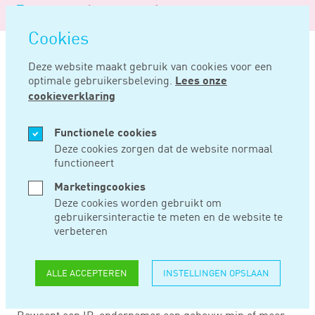
Logo
MENU
Navigatie
van
Navigatie
openen
Noord
Cookies
overslaan
Negentig
Deze website maakt gebruik van cookies voor een
optimale gebruikersbeleving.
Lees onze
Home
Nieuws
Niet altijd afwaardering door zelfbewoning
cookieverklaring
APR 14, 2022
Functionele cookies
Deze cookies zorgen dat de website normaal
functioneert
NIET ALTIJD
Marketingcookies
AFWAARDERING
Deze cookies worden gebruikt om
gebruikersinteractie te meten en de website te
DOOR
verbeteren
ZELFBEWONING
ALLE ACCEPTEREN
INSTELLINGEN OPSLAAN
Bewoont een IB-ondernemer een gebouw min of meer