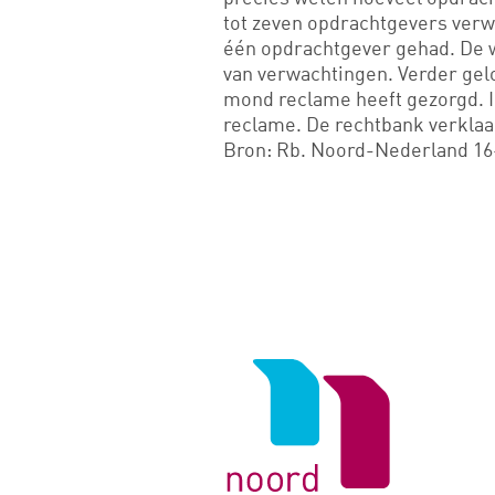
tot zeven opdrachtgevers verwa
één opdrachtgever gehad. De w
van verwachtingen. Verder gel
mond reclame heeft gezorgd. In
reclame. De rechtbank verklaa
Bron: Rb. Noord-Nederland 16
Logo
van
Noord
Negentig