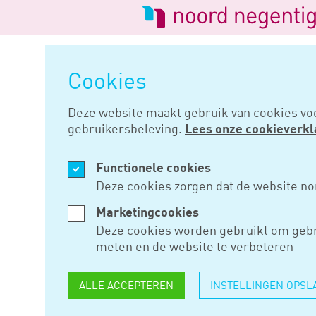
Logo
van
Navigatie
Noord
overslaan
Negentig
Cookies
Home
Nieuws
Niet-ingetrokk
Deze website maakt gebruik van cookies vo
gebruikersbeleving.
Lees onze cookieverkl
JAN 20, 2021
Functionele cookies
NIET-INGE
Deze cookies zorgen dat de website no
WUO BIND
Marketingcookies
Deze cookies worden gebruikt om gebr
meten en de website te verbeteren
Rechtbank Noord-Nederland ke
ALLE ACCEPTEREN
INSTELLINGEN OPSL
verklaring arbeidsrelatie-wins
De fiscus is daardoor in begin