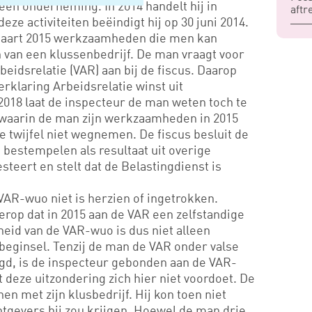
 een onderneming. In 2014 handelt hij in
aftr
e activiteiten beëindigt hij op 30 juni 2014.
 maart 2015 werkzaamheden die men kan
 van een klussenbedrijf. De man vraagt voor
beidsrelatie (VAR) aan bij de fiscus. Daarop
erklaring Arbeidsrelatie winst uit
2018 laat de inspecteur de man weten toch te
 waarin de man zijn werkzaamheden in 2015
e twijfel niet wegnemen. De fiscus besluit de
e bestempelen als resultaat uit overige
eert en stelt dat de Belastingdienst is
VAR-wuo niet is herzien of ingetrokken.
erop dat in 2015 aan de VAR een zelfstandige
eid van de VAR-wuo is dus niet alleen
eginsel. Tenzij de man de VAR onder valse
gd, is de inspecteur gebonden aan de VAR-
 deze uitzondering zich hier niet voordoet. De
n met zijn klusbedrijf. Hij kon toen niet
tgevers hij zou krijgen. Hoewel de man drie