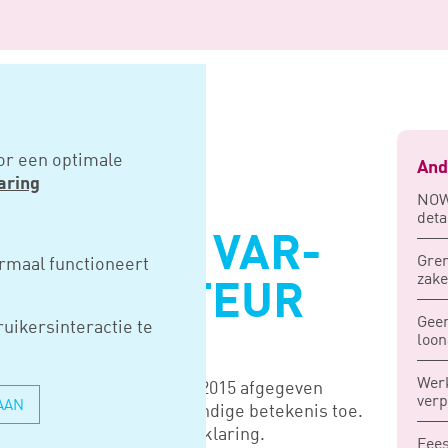
en var-wuo bindt inspecteur
or een optimale
And
aring
NOW 
deta
TROKKEN VAR-
Gren
rmaal functioneert
zake
T INSPECTEUR
Geen
uikersinteractie te
loon
Wer
nt aan een voor het jaar 2015 afgegeven
verp
AAN
t uit onderneming zelfstandige betekenis toe.
sel gebonden aan deze verklaring.
Fees