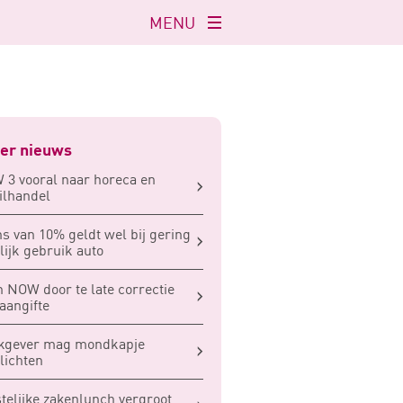
MENU
Navigatie
openen
er nieuws
3 vooral naar horeca en
ilhandel
s van 10% geldt wel bij gering
lijk gebruik auto
 NOW door te late correctie
aangifte
kgever mag mondkapje
lichten
telijke zakenlunch vergroot