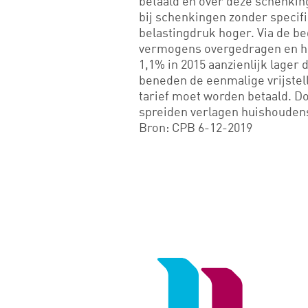
betaald en over deze schenking
bij schenkingen zonder specifi
belastingdruk hoger. Via de b
vermogens overgedragen en hi
1,1% in 2015 aanzienlijk lager
beneden de eenmalige vrijstel
tarief moet worden betaald. D
spreiden verlagen huishoudens
Bron: CPB 6-12-2019
Logo
van
Noord
Negentig