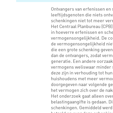
Ontvangers van erfenissen en s
leeftijdsgenoten die niets on
schenkingen niet tot meer ve
Het Centraal Planbureau (CPB) 
in hoeverre erfenissen en sc
vermogensongelijkheid. De con
de vermogensongelijkheid niet
die een grote schenking geve
dan de ontvangers, zodat ver
generatie. Een andere oorzaak
vermogens weliswaar minder 
deze zijn in verhouding tot hu
huishoudens met meer vermog
doorgegeven naar volgende gen
het vermogen zich over de na
Het onderzoek gaat alleen ove
belastingaangifte is gedaan. Di
schenkingen. Gemiddeld werd i