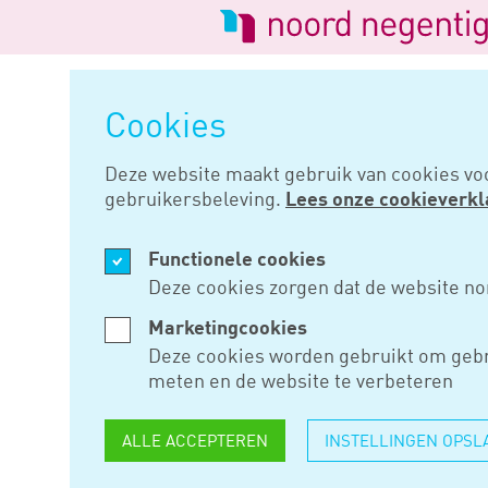
Logo
van
Navigatie
Noord
overslaan
Negentig
Cookies
Home
Nieuws
Niet meer verm
Deze website maakt gebruik van cookies vo
gebruikersbeleving.
Lees onze cookieverkl
DEC 09, 2019
Functionele cookies
NIET MEER
Deze cookies zorgen dat de website no
VERMOGEN
Marketingcookies
Deze cookies worden gebruikt om gebr
DOOR ERV
meten en de website te verbeteren
SCHENKE
ALLE ACCEPTEREN
INSTELLINGEN OPSL