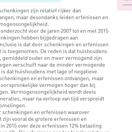
chenkingen zijn relatief rijker dan
tvangen, maar desondanks leiden erfenissen en
rmogensongelijkheid.
onderzocht voor de jaren 2007 tot en met 2015
henkingen hebben bijgedragen aan
clusie is dat door schenkingen en erfenissen
 is toegenomen. De reden is dat huishoudens
n, gemiddeld ouder en meer vermogend zijn
mogen verschuift naar de minder vermogende
 is dat huishoudens met lage of negatieve
schenkingen en erfenissen ontvangen, maar
n oorspronkelijke vermogen hoger dan bij
en. Vermogensongelijkheid wordt deels
eraties, maar na verloop van tijd verspreidt
komelingen.
r schenkingen en erfenissen waarover
t zijn vooral de grotere erfenissen en
n 2015 over deze erfenissen 12% belasting