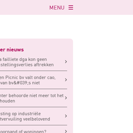
MENU
Navigatie
openen
er nieuws
a failliete dga kon geen
stellingsverlies aftrekken
en Picnic bv valt onder cao,
 van bv&#039;s niet
ter behoorde niet meer tot het
shouden
sting op industriële
tvervuiling veelbelovend
oorpand of woningen?