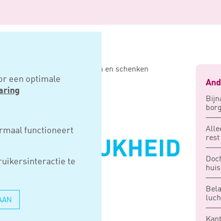
ogensongelijkheid door erven en schenken
or een optimale
And
aring
Bijn
borg
Alle
rmaal functioneert
rest
SONGELIJKHEID
Doch
uikersinteractie te
EN EN
hui
Bela
N
luch
AAN
Kant