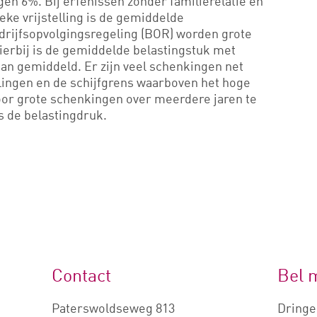
en 6%. Bij erfenissen zonder familierelatie en
eke vrijstelling is de gemiddelde
edrijfsopvolgingsregeling (BOR) worden grote
erbij is de gemiddelde belastingstuk met
 dan gemiddeld. Er zijn veel schenkingen net
lingen en de schijfgrens waarboven het hoge
oor grote schenkingen over meerdere jaren te
 de belastingdruk.
Contact
Bel 
Paterswoldseweg 813
Dringe