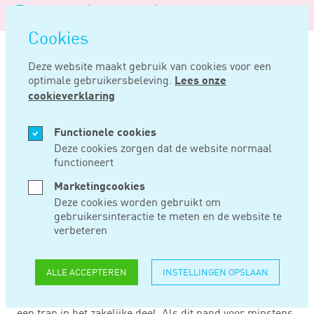
Logo
MENU
Navigatie
van
Navigatie
openen
Noord
Cookies
overslaan
Negentig
Deze website maakt gebruik van cookies voor een
optimale gebruikersbeleving.
Lees onze
Home
Nieuws
Niet splitsbaar pand was keuzevermogen
cookieverklaring
SEP 30, 2019
Functionele cookies
Deze cookies zorgen dat de website normaal
functioneert
NIET SPLITSBAAR
Marketingcookies
PAND WAS
Deze cookies worden gebruikt om
gebruikersinteractie te meten en de website te
KEUZEVERMOGEN
verbeteren
ALLE ACCEPTEREN
INSTELLINGEN OPSLAAN
Rechtbank Den Haag heeft geoordeeld dat een pand niet
splitsbaar is als het privédeel alleen te bereiken is via
een trap in het zakelijke deel. Als dit pand voor minstens