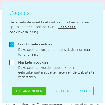
Logo
MENU
Navigatie
van
Navigatie
openen
Noord
Cookies
overslaan
Negentig
Deze website maakt gebruik van cookies voor een
optimale gebruikersbeleving.
Lees onze
Home
Nieuws
Niet voldaan aan verlaagd urencriterium
cookieverklaring
FEB 04, 2016
Functionele cookies
Deze cookies zorgen dat de website normaal
functioneert
NIET VOLDAAN AAN
Marketingcookies
VERLAAGD
Deze cookies worden gebruikt om
gebruikersinteractie te meten en de website te
URENCRITERIUM
verbeteren
ALLE ACCEPTEREN
INSTELLINGEN OPSLAAN
Om recht te hebben op ondernemersfaciliteiten als de
zelfstandigenaftrek moet een ondernemer voldoen aan
het urencriterium. De ondernemer die in een of meer van