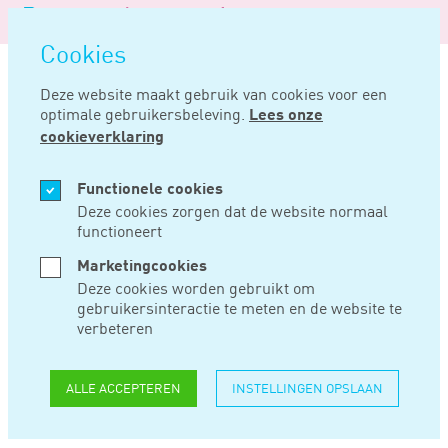
Logo
MENU
Navigatie
van
Navigatie
openen
Noord
Cookies
overslaan
Negentig
Deze website maakt gebruik van cookies voor een
optimale gebruikersbeleving.
Lees onze
Home
Nieuws
Nieuwe subsidieregeling voor vrachtauto’s en innovaties
cookieverklaring
FEB 09, 2021
Functionele cookies
Deze cookies zorgen dat de website normaal
functioneert
NIEUWE
Marketingcookies
SUBSIDIEREGELING
Deze cookies worden gebruikt om
gebruikersinteractie te meten en de website te
VOOR
verbeteren
VRACHTAUTO’S EN
ALLE ACCEPTEREN
INSTELLINGEN OPSLAAN
INNOVATIES