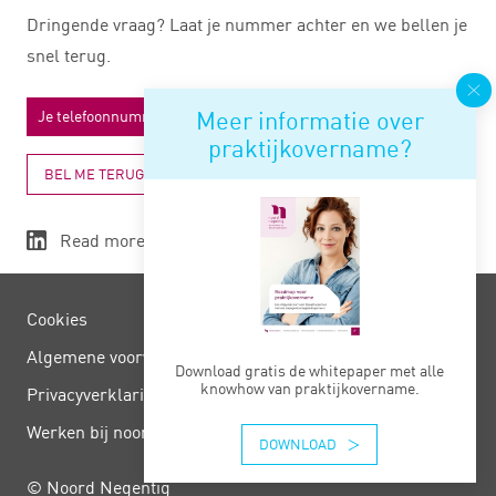
Dringende vraag? Laat je nummer achter en we bellen je
snel terug.
Meer informatie over
praktijkovername?
BEL ME TERUG
Read more
Cookies
Algemene voorwaarden
Download gratis de whitepaper met alle
knowhow van praktijkovername.
Privacy­verklaring
Werken bij noord negentig
DOWNLOAD
© Noord Negentig