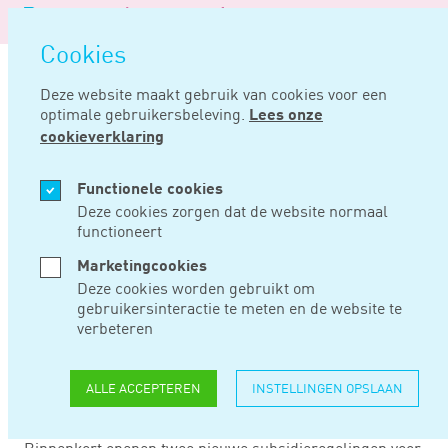
Logo
MENU
Navigatie
van
Navigatie
openen
Noord
Cookies
overslaan
Negentig
Deze website maakt gebruik van cookies voor een
optimale gebruikersbeleving.
Lees onze
Home
Nieuws
Nieuwe subsidieregelingen laadinfrastructuur bedrijfsauto’s
cookieverklaring
SEP 24, 2024
Functionele cookies
Deze cookies zorgen dat de website normaal
functioneert
NIEUWE
Marketingcookies
SUBSIDIEREGELINGE
Deze cookies worden gebruikt om
gebruikersinteractie te meten en de website te
LAADINFRASTRUCTU
verbeteren
BEDRIJFSAUTO’S
ALLE ACCEPTEREN
INSTELLINGEN OPSLAAN
Binnenkort openen twee nieuwe subsidieregelingen voor