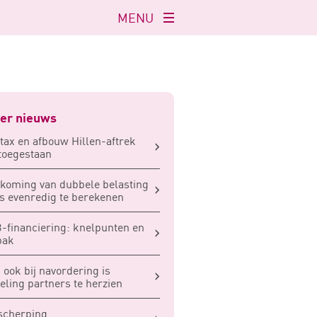
MENU
Navigatie
openen
er nieuws
atax en afbouw Hillen-aftrek
 toegestaan
koming van dubbele belasting
 evenredig te berekenen
financiering: knelpunten en
pak
 ook bij navordering is
eling partners te herzien
scherping