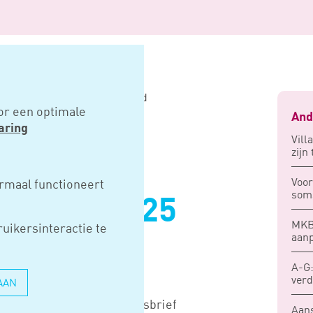
onheffingen 2025 gepubliceerd
or een optimale
And
aring
Vill
zijn
IEF
Voor
rmaal functioneert
soms
INGEN 2025
MKB-
uikersinteractie te
EERD
aan
A-G:
verd
AAN
rste uitgave van de Nieuwsbrief
Aan