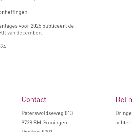
oonheffingen
entages voor 2025 publiceert de
elft van december.
024.
Contact
Bel 
Paterswoldseweg 813
Dringe
9728 BM Groningen
achter 
Postbus 8001