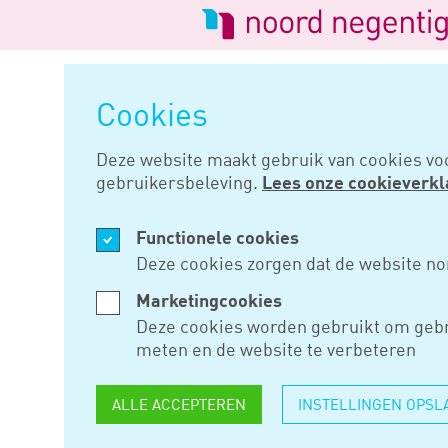
Logo
van
Navigatie
Noord
overslaan
Negentig
Cookies
Home
Nieuws
Nieuwsbrief lo
Deze website maakt gebruik van cookies vo
gebruikersbeleving.
Lees onze cookieverkl
NOV 20, 2024
Functionele cookies
NIEUWSBR
Deze cookies zorgen dat de website no
LOONHEFF
Marketingcookies
Deze cookies worden gebruikt om gebr
GEPUBLIC
meten en de website te verbeteren
ALLE ACCEPTEREN
INSTELLINGEN OPSL
De Belastingdienst heeft de ee