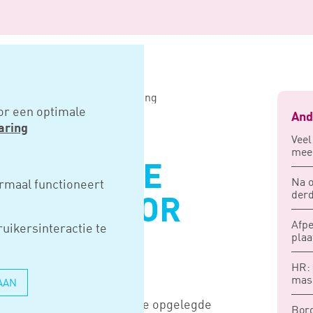
de boete telt mee voor matiging
or een optimale
And
aring
Veel
meer
HANDELDE
Na o
rmaal functioneert
derd
T MEE VOOR
Afpe
uikersinteractie te
plaa
HR: 
mas
AAN
 beroep tegen verschillende opgelegde
Borg