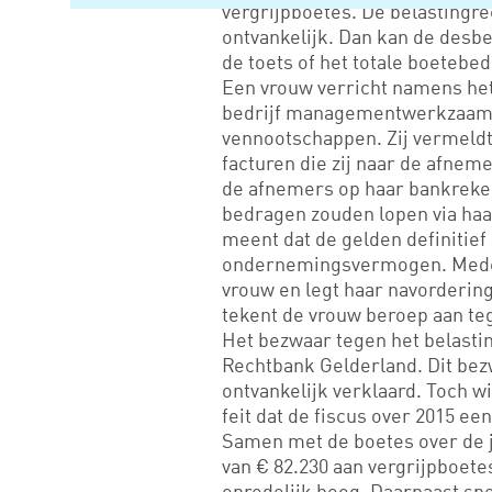
vergrijpboetes. De belastingre
ontvankelijk. Dan kan de desbe
de toets of het totale boetebedr
Een vrouw verricht namens het
bedrijf managementwerkzaamh
vennootschappen. Zij vermeld
facturen die zij naar de afneme
de afnemers op haar bankreken
bedragen zouden lopen via haa
meent dat de gelden definitief 
ondernemingsvermogen. Mede 
vrouw en legt haar navorderin
tekent de vrouw beroep aan te
Het bezwaar tegen het belasting
Rechtbank Gelderland. Dit bezw
ontvankelijk verklaard. Toch w
feit dat de fiscus over 2015 ee
Samen met de boetes over de 
van € 82.230 aan vergrijpboete
onredelijk hoog. Daarnaast spee