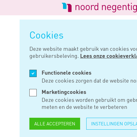
Logo
van
Navigatie
Noord
overslaan
Negentig
Cookies
Home
Nieuws
Ook onbehandel
Deze website maakt gebruik van cookies vo
gebruikersbeleving.
Lees onze cookieverkl
MEI 30, 2022
Functionele cookies
OOK ONBE
Deze cookies zorgen dat de website no
BOETE TEL
Marketingcookies
Deze cookies worden gebruikt om gebr
MATIGING
meten en de website te verbeteren
ALLE ACCEPTEREN
INSTELLINGEN OPSL
Een belastingplichtige gaat in