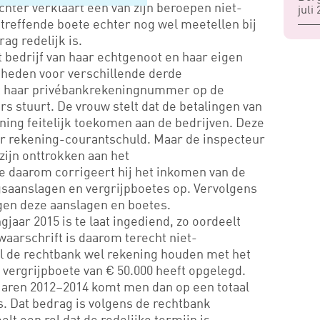
chter verklaart een van zijn beroepen niet-
juli
treffende boete echter nog wel meetellen bij
ag redelijk is.
 bedrijf van haar echtgenoot en haar eigen
eden voor verschillende derde
t haar privébankrekeningnummer op de
rs stuurt. De vrouw stelt dat de betalingen van
ing feitelijk toekomen aan de bedrijven. Deze
r rekening-courantschuld. Maar de inspecteur
zijn onttrokken aan het
daarom corrigeert hij het inkomen van de
gsaanslagen en vergrijpboetes op. Vervolgens
gen deze aanslagen en boetes.
jaar 2015 is te laat ingediend, zo oordeelt
aarschrift is daarom terecht niet-
il de rechtbank wel rekening houden met het
n vergrijpboete van € 50.000 heeft opgelegd.
jaren 2012–2014 komt men dan op een totaal
s. Dat bedrag is volgens de rechtbank
lt een rol dat de redelijke termijn is