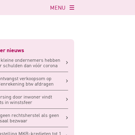
MENU
Navigatie
openen
er nieuws
 kleine ondernemers hebben
 schulden dan vóór corona
ntvangst verkoopsom op
enrekening btw afdragen
rsing door inwoner vindt
ts in winstsfeer
geen rechtsherstel als geen
saal bezwaar
stelling MKB-kredieten tot 1