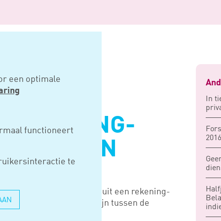
ning-courant geen loon
or een optimale
And
aring
In t
priv
N REKENING-
Fors
rmaal functioneert
201
GEEN LOON
Gee
uikersinteractie te
dien
Half
dient er, om een opname uit een rekening-
Bela
AAN
s loon, een verband te zijn tussen de
indi
ng-courantopname.