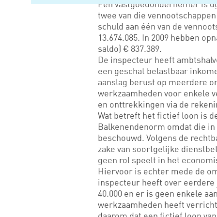
Een vastgoedondernemer is dg
twee van die vennootschappen 
schuld aan één van de vennoot
13.674.085. In 2009 hebben op
saldo) € 837.389.
De inspecteur heeft ambtshalv
een geschat belastbaar inkome
aanslag berust op meerdere ond
werkzaamheden voor enkele ve
en onttrekkingen via de reken
Wat betreft het fictief loon is
Balkenendenorm omdat die in d
beschouwd. Volgens de rechtban
zake van soortgelijke dienstb
geen rol speelt in het economi
Hiervoor is echter mede de omv
inspecteur heeft over eerdere 
40.000 en er is geen enkele aa
werkzaamheden heeft verricht
daarom dat een fictief loon van 