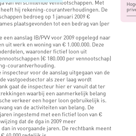
a van verschillende vennootschappen. Met
Hoge
heeft hij rekening-courantverhoudingen. De
priv
schappen bedroeg op 1 januari 2009 €
names plaatsgevonden tot een bedrag van (per
e een aanslag IB/PVV voor 2009 opgelegd naar
n uit werk en woning van € 1.000.000. Deze
erdelen, waaronder fictief loon uit
nnootschappen (€ 180.000 per vennootschap)
ing-courantverhouding.
 de inspecteur voor de aanslag uitgegaan van de
e vastgoedsector als zeer laag wordt
k gaat de inspecteur hier er vanuit dat ter
etrekkingen waarbij een aanmerkelijk belang
sche verkeer een hoger loon gebruikelijk is.
ang van de activiteiten van belang. De
jaren ingestemd met een fictief loon van €
nwijzing dat de dga in 2009 meer
 dan in voorgaande jaren. De rechtbank meent
€ 40.000 redelijk is.