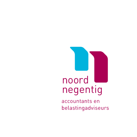
Logo
van
Noord
Negentig