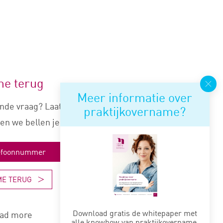
me terug
Meer informatie over
nde vraag? Laat je nummer
praktijkovername?
en we bellen je snel terug.
ME TERUG
Download gratis de whitepaper met
ad more
alle knowhow van praktijkovername.