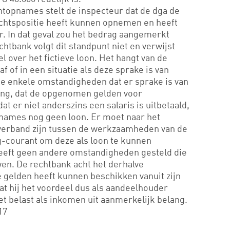
ntopnames stelt de inspecteur dat de dga de
machtspositie heeft kunnen opnemen en heeft
er. In dat geval zou het bedrag aangemerkt
htbank volgt dit standpunt niet en verwijst
 over het fictieve loon. Het hangt van de
 of in een situatie als deze sprake is van
e enkele omstandigheden dat er sprake is van
ng, dat de opgenomen gelden voor
at er niet anderszins een salaris is uitbetaald,
ames nog geen loon. Er moet naar het
 verband zijn tussen de werkzaamheden van de
-courant om deze als loon te kunnen
eeft geen andere omstandigheden gesteld die
en. De rechtbank acht het derhalve
 gelden heeft kunnen beschikken vanuit zijn
at hij het voordeel dus als aandeelhouder
het belast als inkomen uit aanmerkelijk belang.
17