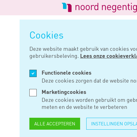
Logo
van
Navigatie
Noord
overslaan
Negentig
Cookies
Home
Nieuws
Opname in reke
Deze website maakt gebruik van cookies vo
gebruikersbeleving.
Lees onze cookieverkl
MEI 02, 2017
Functionele cookies
OPNAME I
Deze cookies zorgen dat de website no
COURANT 
Marketingcookies
Deze cookies worden gebruikt om gebr
meten en de website te verbeteren
Volgens Rechtbank Gelderland 
ALLE ACCEPTEREN
INSTELLINGEN OPSL
courant te kunnen aanmerken al
werkzaamheden en de rekeni