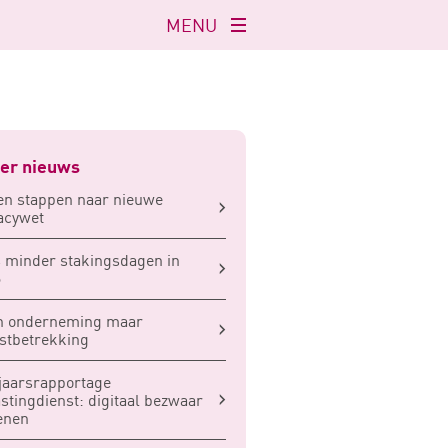
MENU
Navigatie
openen
er nieuws
ien stappen naar nieuwe
acywet
 minder stakingsdagen in
6
n onderneming maar
stbetrekking
jaarsrapportage
stingdienst: digitaal bezwaar
enen