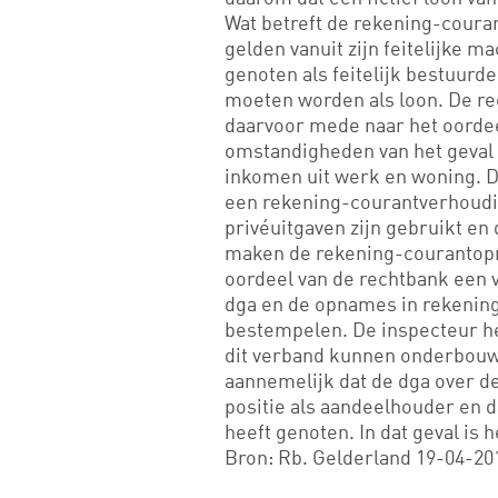
Wat betreft de rekening-coura
gelden vanuit zijn feitelijke 
genoten als feitelijk bestuurd
moeten worden als loon. De rec
daarvoor mede naar het oordeel
omstandigheden van het geval af
inkomen uit werk en woning. D
een rekening-courantverhoudi
privéuitgaven zijn gebruikt en d
maken de rekening-courantopn
oordeel van de rechtbank een
dga en de opnames in rekening
bestempelen. De inspecteur h
dit verband kunnen onderbouw
aannemelijk dat de dga over de
positie als aandeelhouder en d
heeft genoten. In dat geval is 
Bron: Rb. Gelderland 19-04-20