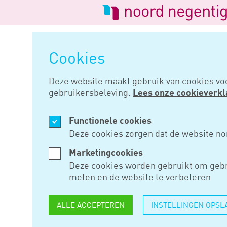
Logo
van
Navigatie
Noord
overslaan
Negentig
Cookies
Home
Nieuws
Opvolger wet d
Deze website maakt gebruik van cookies vo
gebruikersbeleving.
Lees onze cookieverkl
NOV 27, 2018
Functionele cookies
OPVOLGER 
Deze cookies zorgen dat de website no
2021
Marketingcookies
Deze cookies worden gebruikt om gebr
meten en de website te verbeteren
De uitwerking van de opvolger
ALLE ACCEPTEREN
INSTELLINGEN OPSL
dan het kabinet had gehoopt. 
zelfstandigen die werken tegen