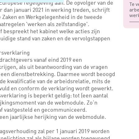
 Europese regelgeving aan. De opvolger van de
Te v
 dan januari 2021 in werking treden, schrijft
arbe
wer
e Zaken en Werkgelegenheid in de tweede
atregelen 'werken als zelfstandige'.
 bespreekt het kabinet welke acties zijn
idige stand van zaken en de vervolgstappen
sverklaring
rachtgevers vanaf eind 2019 een
rijgen, als uit beantwoording van de vragen
van een dienstbetrekking. Daarmee wordt beoogd
de kwalificatie van de arbeidsrelatie, mits de
evuld en conform de verklaring wordt gewerkt.
rklaring is beperkt geldig: tot (een aantal
ijkingsmoment van de webmodule. Zo’n
f vastgesteld en gecommuniceerd.
een jaarlijkse herijking van de webmodule.
agsverhouding zal per 1 januari 2019 worden
toelichting zal als bijlage worden toegevoegd