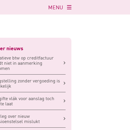
MENU
Navigatie
openen
er nieuws
tieve btw op creditfactuur
t niet in aanmerking
omen
stelling zonder vergoeding is
kelijk
ifte vlák voor aanslag toch
te laat
leg over nieuw
ioenstelsel mislukt