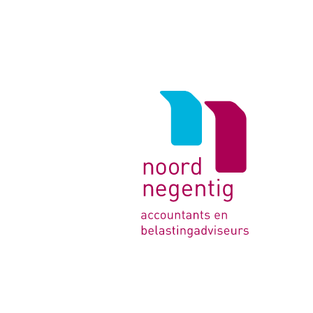
Logo
van
Noord
Negentig