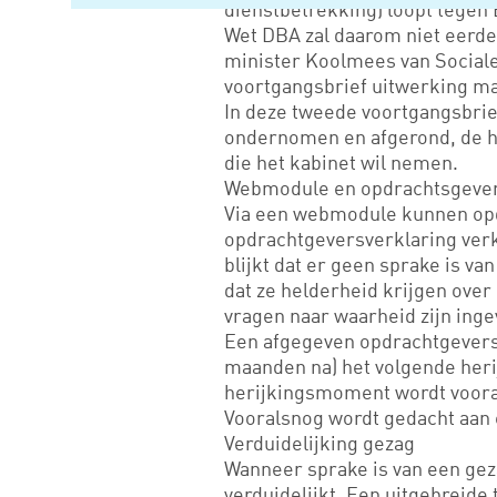
dienstbetrekking) loopt tegen
Wet DBA zal daarom niet eerder
minister Koolmees van Social
voortgangsbrief uitwerking ma
In deze tweede voortgangsbrief
ondernomen en afgerond, de hu
die het kabinet wil nemen.
Webmodule en opdrachtsgever
Via een webmodule kunnen opd
opdrachtgeversverklaring verk
blijkt dat er geen sprake is 
dat ze helderheid krijgen over 
vragen naar waarheid zijn ing
Een afgegeven opdrachtgeversve
maanden na) het volgende her
herijkingsmoment wordt voora
Vooralsnog wordt gedacht aan 
Verduidelijking gezag
Wanneer sprake is van een gez
verduidelijkt. Een uitgebreide 