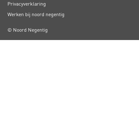
Privacy­verklaring
Werken bij noord negentig
© Noord Negentig