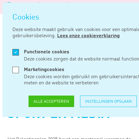
Logo
van
Navigatie
Noord
Cookies
overslaan
Negentig
Deze website maakt gebruik van cookies voor een optimal
gebruikersbeleving.
Lees onze cookieverklaring
Home
Nieuws
Overgangsregeling btw-tarief logies, cultuur, sport en media
Functionele cookies
DEC 24, 2024
Deze cookies zorgen dat de website normaal function
Marketingcookies
OVERGANGSREGELIN
Deze cookies worden gebruikt om gebruikersinteract
meten en de website te verbeteren
BTW-TARIEF
LOGIES, CULTUUR,
ALLE ACCEPTEREN
INSTELLINGEN OPSLAAN
SPORT EN MEDIA
Het Belastingplan 2025 bevat een maatregel waarmee de