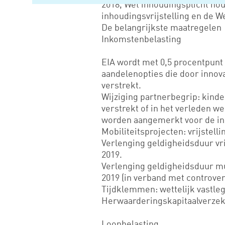
2018, Wet inhoudingsplicht hou
inhoudingsvrijstelling en de W
De belangrijkste maatregelen
Inkomstenbelasting
EIA wordt met 0,5 procentpunt 
aandelenopties die door innov
verstrekt.
Wijziging partnerbegrip: kind
verstrekt of in het verleden we
worden aangemerkt voor de in
Mobiliteitsprojecten: vrijstell
Verlenging geldigheidsduur vri
2019.
Verlenging geldigheidsduur mult
2019 (in verband met controver
Tijdklemmen: wettelijk vastle
Herwaarderingskapitaalverzeke
Loonbelasting