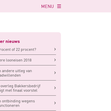
MENU
Navigatie
openen
er nieuws
rocent of 22 procent?
re looneisen 2018
 andere uitleg van
adwillenden
overleg Bakkersbedrijf
igt met finaal voorstel
 ontbinding wegens
unctioneren