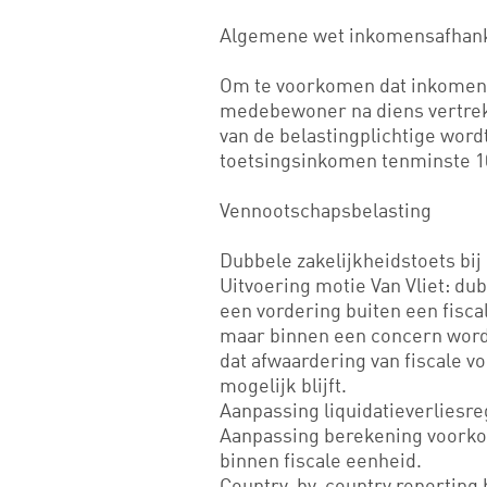
Algemene wet inkomensafhanke
Om te voorkomen dat inkomens
medebewoner na diens vertrek
van de belastingplichtige word
toetsingsinkomen tenminste 10%
Vennootschapsbelasting
Dubbele zakelijkheidstoets bij
Uitvoering motie Van Vliet: du
een vordering buiten een fisc
maar binnen een concern word
dat afwaardering van fiscale vo
mogelijk blijft.
Aanpassing liquidatieverliesre
Aanpassing berekening voorko
binnen fiscale eenheid.
Country-by-country reporting b