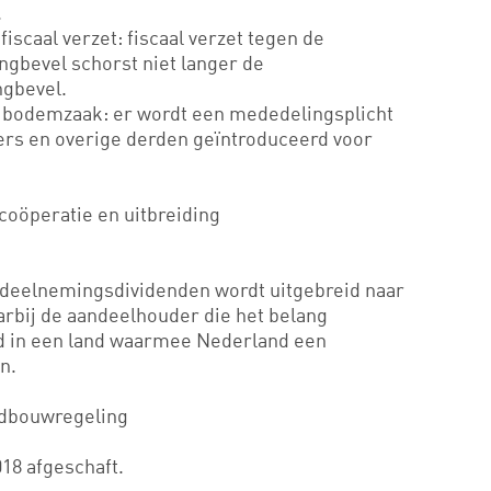
.
iscaal verzet: fiscaal verzet tegen de
ngbevel schorst niet langer de
ngbevel.
t bodemzaak: er wordt een mededelingsplicht
ers en overige derden geïntroduceerd voor
coöperatie en uitbreiding
r deelnemingsdividenden wordt uitgebreid naar
bij de aandeelhouder die het belang
gd in een land waarmee Nederland een
n.
ndbouwregeling
018 afgeschaft.