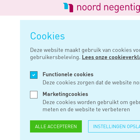
Logo
van
Navigatie
Noord
overslaan
Negentig
Cookies
Home
Nieuws
Pakket belasti
Deze website maakt gebruik van cookies vo
gebruikersbeleving.
Lees onze cookieverkl
SEP 20, 2017
Functionele cookies
PAKKET B
Deze cookies zorgen dat de website no
2018
Marketingcookies
Deze cookies worden gebruikt om gebr
meten en de website te verbeteren
Zoals verwacht is er op Prins
ALLE ACCEPTEREN
INSTELLINGEN OPSL
2018 naar de Tweede Kamer ges
volgende wetsvoorstellen: Bel