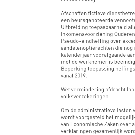
Afschaffen fictieve dienstbetr
een beursgenoteerde vennoot
Uitbreiding toepasbaarheid al
Inkomensvoorziening Ouderen i
Pseudo-eindheffing over exces
aandelenoptierechten die nog 
kalenderjaar voorafgaande aan
met de werknemer is beëindig
Beperking toepassing heffings
vanaf 2019.
Wet vermindering afdracht loo
volksverzekeringen
Om de administratieve lasten 
wordt voorgesteld het mogelij
van Economische Zaken over a
verklaringen gezamenlijk word