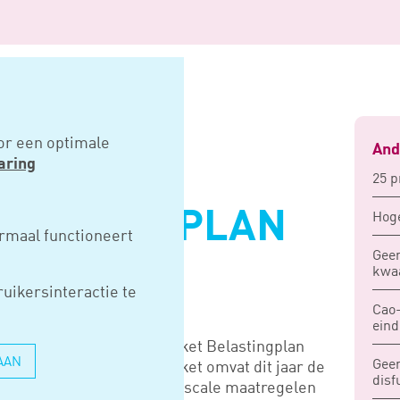
ngplan 2018
or een optimale
And
aring
25 p
ELASTINGPLAN
Hoge
rmaal functioneert
Geen
kwa
uikersinteractie te
Cao-
eind
jesdag een bescheiden pakket Belastingplan
AAN
Geen
tuurd. Het Belastingpakket omvat dit jaar de
disf
astingplan 2018, Overige fiscale maatregelen