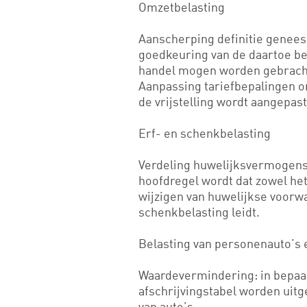
Omzetbelasting
Aanscherping definitie genees
goedkeuring van de daartoe be
handel mogen worden gebracht,
Aanpassing tariefbepalingen o
de vrijstelling wordt aangepas
Erf- en schenkbelasting
Verdeling huwelijksvermogen
hoofdregel wordt dat zowel he
wijzigen van huwelijkse voorwa
schenkbelasting leidt.
Belasting van personenauto’s 
Waardevermindering: in bepaald
afschrijvingstabel worden uit
van auto’s.