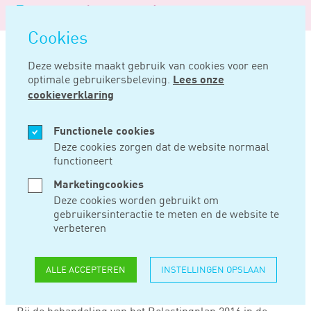
Logo
MENU
Navigatie
van
Navigatie
openen
Noord
Cookies
overslaan
Negentig
Deze website maakt gebruik van cookies voor een
optimale gebruikersbeleving.
Lees onze
Home
Nieuws
Parlementaire behandeling belastingplan 2016
cookieverklaring
OKT 29, 2015
Functionele cookies
Deze cookies zorgen dat de website normaal
functioneert
PARLEMENTAIRE
Marketingcookies
BEHANDELING
Deze cookies worden gebruikt om
gebruikersinteractie te meten en de website te
BELASTINGPLAN
verbeteren
2016
ALLE ACCEPTEREN
INSTELLINGEN OPSLAAN
Bij de behandeling van het Belastingplan 2016 in de