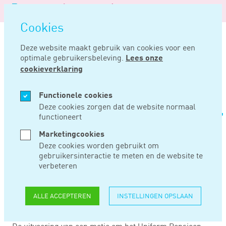
Logo
MENU
Navigatie
van
Navigatie
openen
Noord
Cookies
overslaan
Negentig
Deze website maakt gebruik van cookies voor een
optimale gebruikersbeleving.
Lees onze
Home
Nieuws
Pensioenoverzicht straks wellicht juridisch afdwingbaar
cookieverklaring
APR 02, 2019
Functionele cookies
Deze cookies zorgen dat de website normaal
functioneert
PENSIOENOVERZICHT
Marketingcookies
STRAKS WELLICHT
Deze cookies worden gebruikt om
gebruikersinteractie te meten en de website te
JURIDISCH
verbeteren
AFDWINGBAAR
ALLE ACCEPTEREN
INSTELLINGEN OPSLAAN
De uitvoering van een motie om het Uniform Pensioen