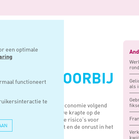
s voorbij
or een optimale
And
aring
Werk
rond
OMIE IS VOORBIJ
Geli
rmaal functioneert
als 
Gebr
uikersinteractie te
wacht dat de Nederlandse economie volgend
fiks
de piek achter de rug is. De krapte op de
Fran
Belangrijkste neerwaartse risico’s voor
AAN
 handelsbeleid, de Brexit en de onrust in het
Ver
kwij