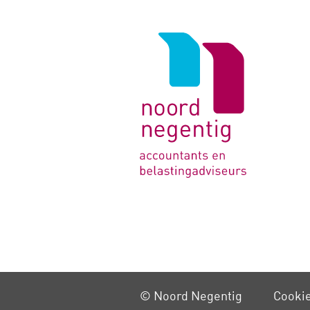
Logo
van
Noord
Negentig
© Noord Negentig
Cooki