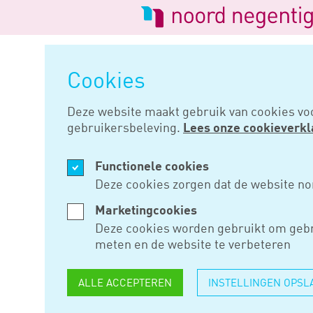
Logo
van
Navigatie
Noord
overslaan
Negentig
Cookies
Home
Nieuws
Piek economie i
Deze website maakt gebruik van cookies vo
gebruikersbeleving.
Lees onze cookieverkl
DEC 19, 2018
Functionele cookies
PIEK ECON
Deze cookies zorgen dat de website no
Marketingcookies
Deze cookies worden gebruikt om gebr
Het Centraal Plan Bureau ver
meten en de website te verbeteren
jaar nog goed draait, maar dat 
arbeidsmarkt blijft toenemen. 
ALLE ACCEPTEREN
INSTELLINGEN OPSL
Nederland zijn het Amerikaanse
eurogebied.