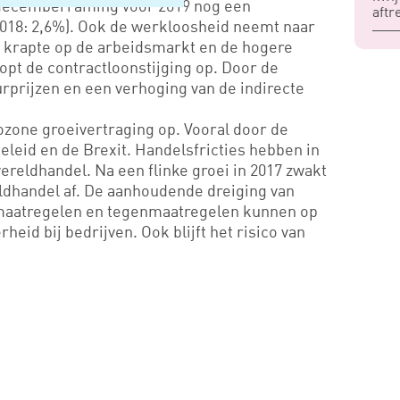
decemberraming voor 2019 nog een
aftr
018: 2,6%). Ook de werkloosheid neemt naar
e krapte op de arbeidsmarkt en de hogere
loopt de contractloonstijging op. Door de
rprijzen en een verhoging van de indirecte
ozone groeivertraging op. Vooral door de
leid en de Brexit. Handelsfricties hebben in
reldhandel. Na een flinke groei in 2017 zwakt
eldhandel af. De aanhoudende dreiging van
aatregelen en tegenmaatregelen kunnen op
heid bij bedrijven. Ook blijft het risico van