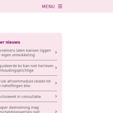
MENU
Navigatie
openen
er nieuws
nemers laten kansen liggen
 eigen ontwikkeling
quideerde bv kan niet herleven
inhoudingsplichtige
uik afroommodule leidde tot
e naheffingen btw
chisewet in consultatie
koper deelneming mag
tscheldingsverlies niet