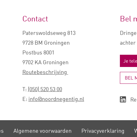
Contact
Bel 
Paterswoldseweg 813
Dringe
9728 BM Groningen
achter 
Postbus 8001
9702 KA Groningen
Routebeschrijving
BEL 
T:
(050) 520 53 00
E:
info@noordnegentig.nl
Re
es
Algemene voorwaarden
Privacy­verklaring
W