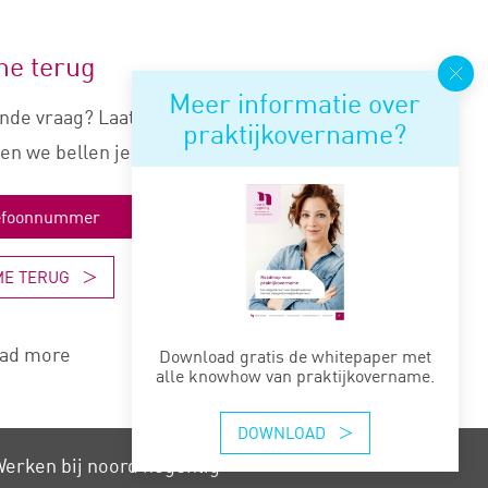
me terug
Meer informatie over
nde vraag? Laat je nummer
praktijkovername?
en we bellen je snel terug.
ME TERUG
ad more
Download gratis de whitepaper met
alle knowhow van praktijkovername.
DOWNLOAD
erken bij noord negentig