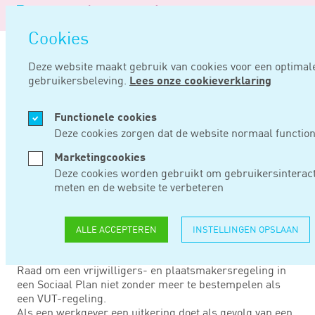
Logo
N
van
Navigatie
o
Noord
Cookies
overslaan
Negentig
Deze website maakt gebruik van cookies voor een optimal
gebruikersbeleving.
Lees onze cookieverklaring
Home
Nieuws
Plaatsmakersregeling geen vut
Functionele cookies
JAN 17, 2018
Deze cookies zorgen dat de website normaal function
Marketingcookies
PLAATSMAKERSREGE
Deze cookies worden gebruikt om gebruikersinteract
meten en de website te verbeteren
GEEN VUT
ALLE ACCEPTEREN
INSTELLINGEN OPSLAAN
Advocaat-generaal (A-G) Niessen adviseert de Hoge
Raad om een vrijwilligers- en plaatsmakersregeling in
een Sociaal Plan niet zonder meer te bestempelen als
een VUT-regeling.
Als een werkgever een uitkering doet als gevolg van een