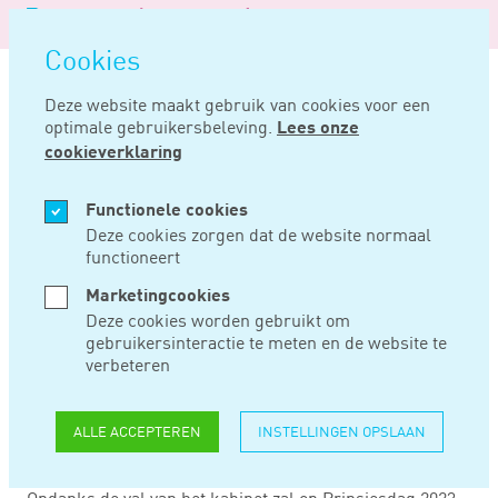
Logo
MENU
Navigatie
van
Navigatie
openen
Noord
Cookies
overslaan
Negentig
Deze website maakt gebruik van cookies voor een
optimale gebruikersbeleving.
Lees onze
Home
Nieuws
Prinsjesdag 2023: verwachte wijzigingen in de loonheffingen
cookieverklaring
AUG 22, 2023
Functionele cookies
Deze cookies zorgen dat de website normaal
functioneert
PRINSJESDAG 2023:
Marketingcookies
VERWACHTE
Deze cookies worden gebruikt om
gebruikersinteractie te meten en de website te
WIJZIGINGEN IN DE
verbeteren
LOONHEFFINGEN
ALLE ACCEPTEREN
INSTELLINGEN OPSLAAN
Ondanks de val van het kabinet zal op Prinsjesdag 2023