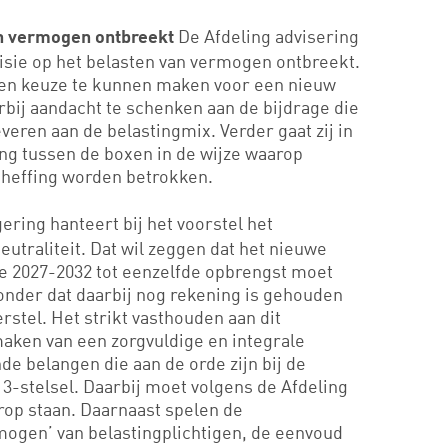
De Afdeling advisering
an vermogen ontbreekt
visie op het belasten van vermogen ontbreekt.
en keuze te kunnen maken voor een nieuw
arbij aandacht te schenken aan de bijdrage die
veren aan de belastingmix. Verder gaat zij in
g tussen de boxen in de wijze waarop
heffing worden betrokken.
ering hanteert bij het voorstel het
eutraliteit. Dat wil zeggen dat het nieuwe
de 2027-2032 tot eenzelfde opbrengst moet
 zonder dat daarbij nog rekening is gehouden
rstel. Het strikt vasthouden aan dit
ken van een zorgvuldige en integrale
de belangen die aan de orde zijn bij de
3-stelsel. Daarbij moet volgens de Afdeling
rop staan. Daarnaast spelen de
mogen’ van belastingplichtigen, de eenvoud