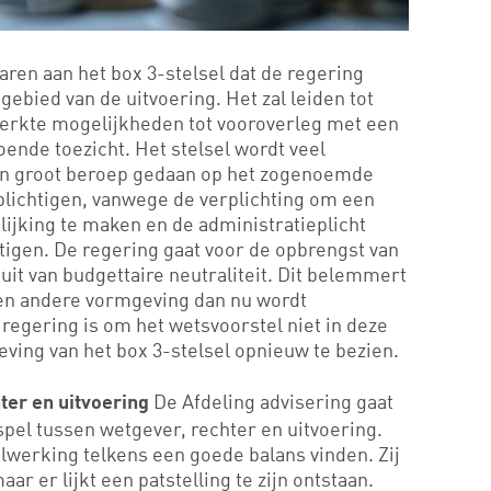
en aan het box 3-stelsel dat de regering
gebied van de uitvoering. Het zal leiden tot
perkte mogelijkheden tot vooroverleg met een
ende toezicht. Het stelsel wordt veel
en groot beroep gedaan op het zogenoemde
lichtigen, vanwege de verplichting om een
jking te maken en de administratieplicht
htigen. De regering gaat voor de opbrengst van
uit van budgettaire neutraliteit. Dit belemmert
een andere vormgeving dan nu wordt
 regering is om het wetsvoorstel niet in deze
ving van het box 3-stelsel opnieuw te bezien.
De Afdeling advisering gaat
ter en uitvoering
spel tussen wetgever, rechter en uitvoering.
lwerking telkens een goede balans vinden. Zij
ar er lijkt een patstelling te zijn ontstaan.