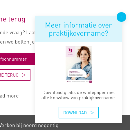
me terug
Meer informatie over
praktijkovername?
nde vraag? Laat je nummer
en we bellen je snel terug.
ME TERUG
Download gratis de whitepaper met
ad more
alle knowhow van praktijkovername.
DOWNLOAD
erken bij noord negentig