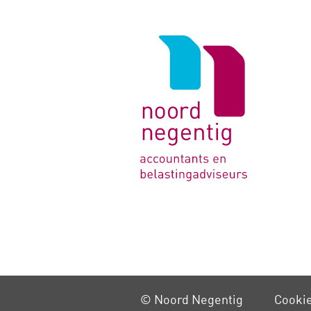
Logo
van
Noord
Negentig
© Noord Negentig
Cooki