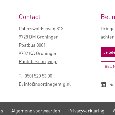
Contact
Bel 
Paterswoldseweg 813
Dringe
9728 BM Groningen
achter 
Postbus 8001
9702 KA Groningen
Routebeschrijving
BEL 
T:
(050) 520 53 00
E:
info@noordnegentig.nl
Re
es
Algemene voorwaarden
Privacy­verklaring
W