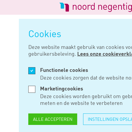
Logo
van
Navigatie
Noord
overslaan
Negentig
Cookies
Home
Nieuws
Raad van state:
Deze website maakt gebruik van cookies vo
gebruikersbeleving.
Lees onze cookieverkl
DEC 05, 2024
Functionele cookies
RAAD VAN 
Deze cookies zorgen dat de website no
BOX 3-STE
Marketingcookies
Deze cookies worden gebruikt om gebr
COMPLEX
meten en de website te verbeteren
ALLE ACCEPTEREN
INSTELLINGEN OPSL
De Raad van State adviseert o