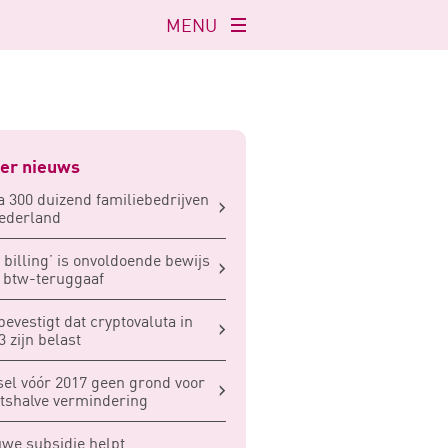
MENU
Navigatie
openen
er nieuws
a 300 duizend familiebedrijven
ederland
f billing’ is onvoldoende bewijs
 btw-teruggaaf
bevestigt dat cryptovaluta in
3 zijn belast
sel vóór 2017 geen grond voor
shalve vermindering
we subsidie helpt