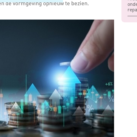
 en de vormgeving opnieuw te bezien.
ond
rep