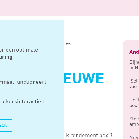
 nieuwe box 3-stelsel te complex
or een optimale
And
aring
Bijn
in N
STATE: NIEUWE
‘Sel
rmaal functioneert
voor
LSEL TE
Hof 
uikersinteractie te
box 
Stel
ambt
AAN
m het wetsvoorstel werkelijk rendement box 3
Nieu