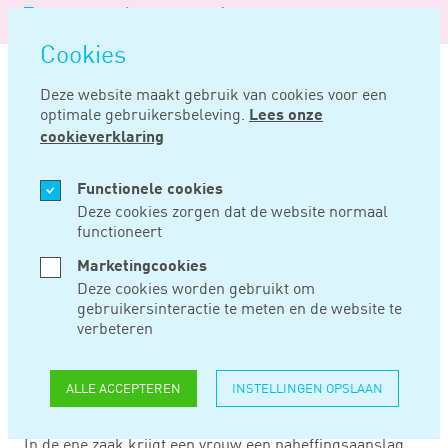
Logo
MENU
Navigatie
van
Navigatie
openen
Noord
Cookies
overslaan
Negentig
Deze website maakt gebruik van cookies voor een
optimale gebruikersbeleving.
Lees onze
Home
Nieuws
Rechtbank licht aspecten mrb toe
cookieverklaring
SEP 12, 2019
Functionele cookies
Deze cookies zorgen dat de website normaal
functioneert
RECHTBANK LICHT
Marketingcookies
ASPECTEN MRB TOE
Deze cookies worden gebruikt om
gebruikersinteractie te meten en de website te
verbeteren
In een aantal uitspraken licht Rechtbank Zeeland-West-
Brabant enkele aspecten van de motorrijtuigenbelasting
ALLE ACCEPTEREN
INSTELLINGEN OPSLAAN
toe. Zo blijkt onder meer dat een privéterrein onder
omstandigheden tot de openbare weg kan behoren.
In de ene zaak krijgt een vrouw een naheffingsaanslag