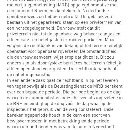
motorrijtuigenbelasting (MRB) opgelegd omdat ze met
een auto met Roemeens kenteken de Nederlandse
openbare weg zou hebben gebruikt. Dit gebruik zou
bestaan uit het geparkeerd staan op een privéterrein van
een horecagelegenheid. De vrouw stelt dat dit
privéterrein niet tot de openbare weg behoort aangezien
alleen café- en hotelgasten er mogen parkeren. Maar
volgens de rechtbank is van belang of het terrein feitelijk
openstaat voor openbaar rijverkeer. De omstandigheid
die de vrouw aanvoert, wijst erop dat dit zo is. Dit zou
anders zijn als door fysieke barrières het terrein feitelijk
alleen openstond voor gasten. De rechtbank handhaaft
de naheffingsaanslag.
In een andere zaak gaat de rechtbank in op het leveren
van tegenbewijs als de Belastingdienst de MRB berekent
over een bepaalde periode. Die periode begint op de dag
waarop de automobilist is ingeschreven als ingezetene in
de BRP en eindigt op de dag vóór de dag waarop de
inspecteur het gebruik van de weg constateert. Deze
berekeningsperiode houdt in de kern een soort van
bewijsvermoeden in met betrekking tot de periode
waarin iemand houder was van de auto in Nederland.