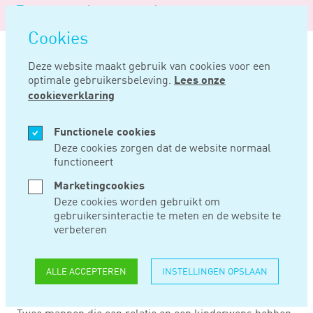
Logo
MENU
Navigatie
van
Navigatie
openen
Noord
Cookies
overslaan
Negentig
Deze website maakt gebruik van cookies voor een
optimale gebruikersbeleving.
Lees onze
Home
Nieuws
Regeling aftrek specifieke zorgkosten discrimineert
cookieverklaring
JUL 30, 2021
Functionele cookies
Deze cookies zorgen dat de website normaal
functioneert
REGELING AFTREK
Marketingcookies
SPECIFIEKE
Deze cookies worden gebruikt om
gebruikersinteractie te meten en de website te
ZORGKOSTEN
verbeteren
DISCRIMINEERT
ALLE ACCEPTEREN
INSTELLINGEN OPSLAAN
Twee mannen die een relatie en een kinderwens hebben,