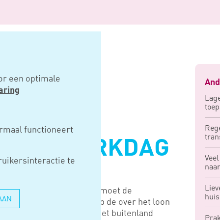
 buitenlandse werkdag
or een optimale
And
aring
Lage
toep
S EEN
Rege
rmaal functioneert
tran
NDSE WERKDAG
Veel
uikersinteractie te
naar
Liev
et buitenland gewerkt en moet de
hui
AAN
vermindering toepassen op de over het loon
lt een reisdag als een in het buitenland
Prak