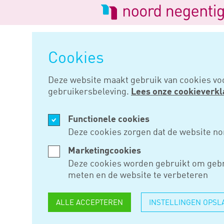
Logo
van
Navigatie
Noord
overslaan
Negentig
Cookies
Home
Nieuws
Reisdag is een
Deze website maakt gebruik van cookies vo
gebruikersbeleving.
Lees onze cookieverkl
MRT 06, 2019
Functionele cookies
REISDAG I
Deze cookies zorgen dat de website no
BUITENLA
Marketingcookies
Deze cookies worden gebruikt om gebr
meten en de website te verbeteren
Heeft een werknemer ook in h
ALLE ACCEPTEREN
INSTELLINGEN OPSL
Belastingdienst hierdoor een 
verschuldigde belasting, dan te