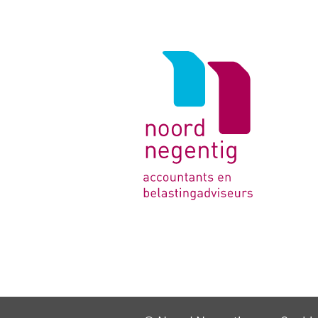
Logo
van
Noord
Negentig