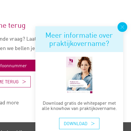
me terug
Meer informatie over
nde vraag? Laat je nummer
praktijkovername?
en we bellen je snel terug.
ME TERUG
ad more
Download gratis de whitepaper met
alle knowhow van praktijkovername.
DOWNLOAD