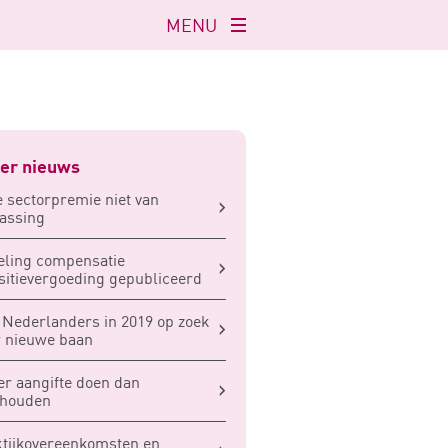
MENU
Navigatie
openen
er nieuws
 sectorpremie niet van
assing
ling compensatie
sitievergoeding gepubliceerd
 Nederlanders in 2019 op zoek
 nieuwe baan
er aangifte doen dan
shouden
tijkovereenkomsten en