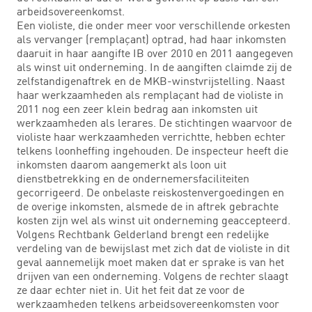
arbeidsovereenkomst.
Een violiste, die onder meer voor verschillende orkesten
als vervanger (remplaçant) optrad, had haar inkomsten
daaruit in haar aangifte IB over 2010 en 2011 aangegeven
als winst uit onderneming. In de aangiften claimde zij de
zelfstandigenaftrek en de MKB-winstvrijstelling. Naast
haar werkzaamheden als remplaçant had de violiste in
2011 nog een zeer klein bedrag aan inkomsten uit
werkzaamheden als lerares. De stichtingen waarvoor de
violiste haar werkzaamheden verrichtte, hebben echter
telkens loonheffing ingehouden. De inspecteur heeft die
inkomsten daarom aangemerkt als loon uit
dienstbetrekking en de ondernemersfaciliteiten
gecorrigeerd. De onbelaste reiskostenvergoedingen en
de overige inkomsten, alsmede de in aftrek gebrachte
kosten zijn wel als winst uit onderneming geaccepteerd.
Volgens Rechtbank Gelderland brengt een redelijke
verdeling van de bewijslast met zich dat de violiste in dit
geval aannemelijk moet maken dat er sprake is van het
drijven van een onderneming. Volgens de rechter slaagt
ze daar echter niet in. Uit het feit dat ze voor de
werkzaamheden telkens arbeidsovereenkomsten voor