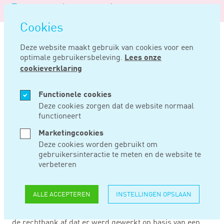
Logo
MENU
Navigatie
van
Navigatie
openen
Noord
Cookies
overslaan
Negentig
Deze website maakt gebruik van cookies voor een
optimale gebruikersbeleving.
Lees onze
Home
Nieuws
Remplaçant geen ondernemer
cookieverklaring
JUN 01, 2016
Functionele cookies
Deze cookies zorgen dat de website normaal
functioneert
REMPLAÇANT GEEN
Marketingcookies
ONDERNEMER
Deze cookies worden gebruikt om
gebruikersinteractie te meten en de website te
verbeteren
Volgens Rechtbank Gelderland konden de inkomsten van
een orkestremplaçant niet aangemerkt worden als winst
ALLE ACCEPTEREN
INSTELLINGEN OPSLAAN
uit onderneming. Niet alleen was loonheffing
ingehouden, ook uit de feiten en omstandigheden leidde
de rechtbank af dat er werd gewerkt op basis van een