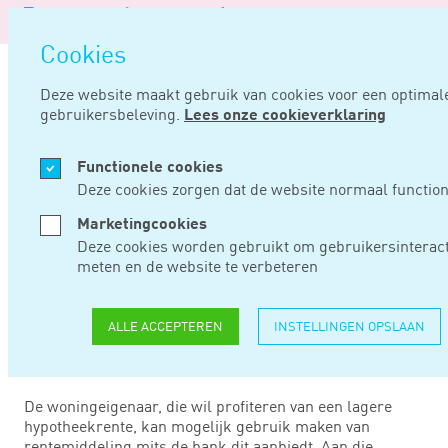
Logo
van
Navigatie
Noord
Cookies
overslaan
Negentig
Deze website maakt gebruik van cookies voor een optimal
gebruikersbeleving.
Lees onze cookieverklaring
Home
Nieuws
Rentemiddeling beperkt uw hypotheekrenteaftrek
Functionele cookies
JUL 30, 2015
Deze cookies zorgen dat de website normaal function
Marketingcookies
RENTEMIDDELING
Deze cookies worden gebruikt om gebruikersinteract
meten en de website te verbeteren
BEPERKT UW
HYPOTHEEKRENTEAF
ALLE ACCEPTEREN
INSTELLINGEN OPSLAAN
De woningeigenaar, die wil profiteren van een lagere
hypotheekrente, kan mogelijk gebruik maken van
rentemiddeling mits de bank dit aanbiedt. Aan die