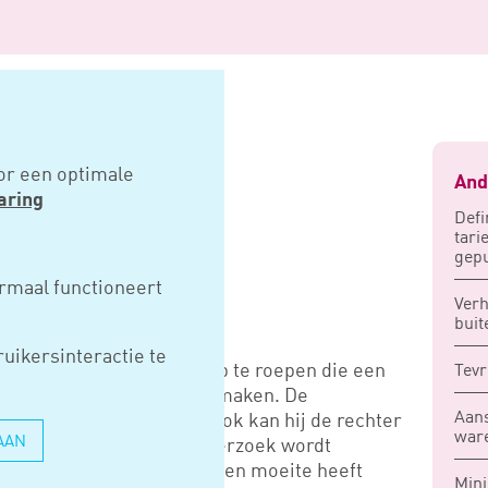
op
or een optimale
And
aring
Defi
tari
gepu
IGEN OP
rmaal functioneert
Verh
buit
uikersinteractie te
et mogelijk om getuigen op te roepen die een
Tevr
chtig aannemelijk kunnen maken. De
Aans
etuigen oproepen maar ook kan hij de rechter
ware
AAN
gen op te roepen. Zo’n verzoek wordt
de belanghebbende zelf geen moeite heeft
Mini