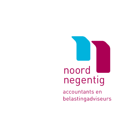
Logo
van
Noord
Negentig