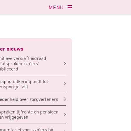
MENU
Navigatie
openen
er nieuws
nitieve versie ‘Leidraad
efafspraken zzp’ers’
bliceerd
oging uitkering leidt tot
ensporige last
edenheid over zorgverleners
praken lijfrente en pensioen
n vrijgegeven
mumtarief voor zzp’ers bij