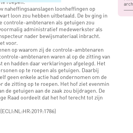
 te roepen.
arch
bv naheffingsaanslagen loonheffingen op
art loon zou hebben uitbetaald. De bv ging in
ie controle-ambtenaren als getuigen zou
 voormalig administratief medewerkster als
inspecteur nader bewijsmateriaal inbracht.
et voor.
denen op waarom zij de controle-ambtenaren
controle-ambtenaren waren al op de zitting van
 en hadden daar verklaringen afgelegd. Het
rsonen op te roepen als getuigen. Daarbij
 zelf geen enkele actie had ondernomen om de
r de zitting op te roepen. Het hof ziet evenmin
n de getuigen aan de zaak zou bijdragen. De
ge Raad oordeelt dat het hof terecht tot zijn
 (ECLI:NL:HR:2019:1786)