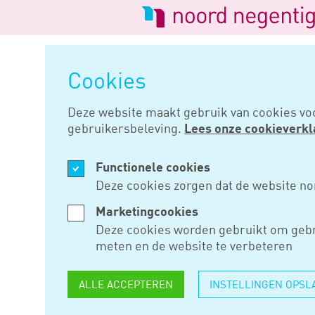
Logo
van
Navigatie
Noord
overslaan
Negentig
Cookies
Home
Nieuws
Roep getuigen 
Deze website maakt gebruik van cookies vo
gebruikersbeleving.
Lees onze cookieverkl
NOV 28, 2019
Functionele cookies
ROEP GETU
Deze cookies zorgen dat de website no
Marketingcookies
Deze cookies worden gebruikt om gebr
Ook in fiscale procedures is h
meten en de website te verbeteren
standpunt van de belastingpli
belanghebbende kan zelf een g
ALLE ACCEPTEREN
INSTELLINGEN OPSL
verzoeken om ambtshalve getui
doorgaans wel afgewezen als 