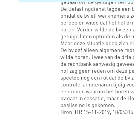
gedaan om de getuigen zelf op
De Belastingdienst legde een 
omdat de bv elf werknemers zw
beroep en wilde dat het hof dr
horen. Verder wilde de bv een
getuige laten optreden als de 
Maar deze situatie deed zich ni
De bv gaf alleen algemene re
wilde horen. Twee van de drie 
de rechtbank aanwezig geweest
hof zag geen reden om deze pe
speelde nog een rol dat de bv
controle-ambtenaren tijdig voo
een reden waarom het horen va
bv gaat in cassatie, maar de Ho
beslissing is gekomen.
Bron: HR 15-11-2019, 18/04315