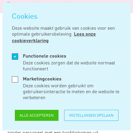
Logo
MENU
Navigatie
van
Navigatie
openen
Noord
Cookies
overslaan
Negentig
Deze website maakt gebruik van cookies voor een
optimale gebruikersbeleving.
Lees onze
Home
Nieuws
Slechts klein deel zzp’ers verzekerd
cookieverklaring
JUL 13, 2017
Functionele cookies
Deze cookies zorgen dat de website normaal
functioneert
SLECHTS KLEIN
Marketingcookies
DEEL ZZP’ERS
Deze cookies worden gebruikt om
gebruikersinteractie te meten en de website te
VERZEKERD
verbeteren
ALLE ACCEPTEREN
INSTELLINGEN OPSLAAN
Slechts een klein deel van de zzp’ers is verzekerd tegen
arbeidsongeschiktheid. Van de 873.000 zelfstandigen
zonder personeel met een hoofdinkomen uit