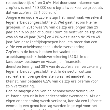
respectievelijk 4,1 en 3,6%. Het doorsnee-inkomen van
zmp’ers is met 42,8.000 euro bijna twee keer zo groot als
dat van zzp’ers (23,1.000 euro).
Jongere en oudere zzp’ers zijn het minst vaak verzekerd
tegen arbeidsongeschiktheid. Wel gaat het om kleine
groepen: in 2015 was 3% van de zzp’ers jonger dan 25
jaar en 4% 65 jaar of ouder. Ruim de helft van de zzp’ers
was 45 tot 65 jaar (52%) en 41% was tussen de 25 en 45
jaar. Van deze leeftijdsgroepen had iets meer dan een
vijfde een arbeidsongeschiktheidsverzekering.
Zzp’ers in de bouw hebben het vaakst een
arbeidsongeschiktheidsverzekering (34%). In de
landbouw, bosbouw en visserij en financiële
dienstverlening had 30% van de zzp’ers een verzekering
tegen arbeidsongeschiktheid. In de sector cultuur,
recreatie en overige diensten was het aandeel het
kleinst, hier betaalde 8,2% van de zzp’ers premie voor
zo’n verzekering.
Een belangrijk deel van de pensioenvoorziening van
zelfstandigen zit in het ondernemingsvermogen. Als de
eigen onderneming wordt verkocht, kan via een lijfrente
eenmalig een groot bedrag worden ingelegd voor het