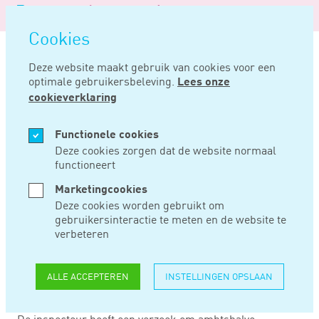
Logo
MENU
Navigatie
van
Navigatie
openen
Noord
Cookies
overslaan
Negentig
Deze website maakt gebruik van cookies voor een
optimale gebruikersbeleving.
Lees onze
Home
Nieuws
Stelsel vóór 2017 geen grond voor ambtshalve vermindering
cookieverklaring
NOV 29, 2024
Functionele cookies
Deze cookies zorgen dat de website normaal
functioneert
STELSEL VÓÓR 2017
Marketingcookies
GEEN GROND VOOR
Deze cookies worden gebruikt om
gebruikersinteractie te meten en de website te
AMBTSHALVE
verbeteren
VERMINDERING
ALLE ACCEPTEREN
INSTELLINGEN OPSLAAN
De inspecteur hoeft een verzoek om ambtshalve