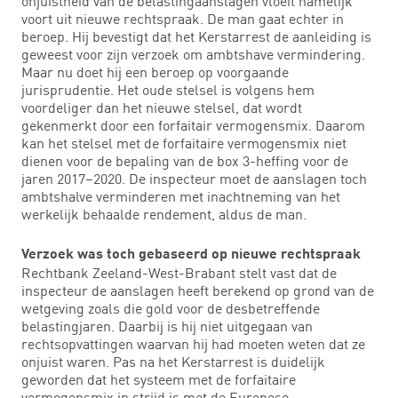
onjuistheid van de belastingaanslagen vloeit namelijk
voort uit nieuwe rechtspraak. De man gaat echter in
beroep. Hij bevestigt dat het Kerstarrest de aanleiding is
geweest voor zijn verzoek om ambtshave vermindering.
Maar nu doet hij een beroep op voorgaande
jurisprudentie. Het oude stelsel is volgens hem
voordeliger dan het nieuwe stelsel, dat wordt
gekenmerkt door een forfaitair vermogensmix. Daarom
kan het stelsel met de forfaitaire vermogensmix niet
dienen voor de bepaling van de box 3-heffing voor de
jaren 2017–2020. De inspecteur moet de aanslagen toch
ambtshalve verminderen met inachtneming van het
werkelijk behaalde rendement, aldus de man.
Verzoek was toch gebaseerd op nieuwe rechtspraak
Rechtbank Zeeland-West-Brabant stelt vast dat de
inspecteur de aanslagen heeft berekend op grond van de
wetgeving zoals die gold voor de desbetreffende
belastingjaren. Daarbij is hij niet uitgegaan van
rechtsopvattingen waarvan hij had moeten weten dat ze
onjuist waren. Pas na het Kerstarrest is duidelijk
geworden dat het systeem met de forfaitaire
vermogensmix in strijd is met de Europese