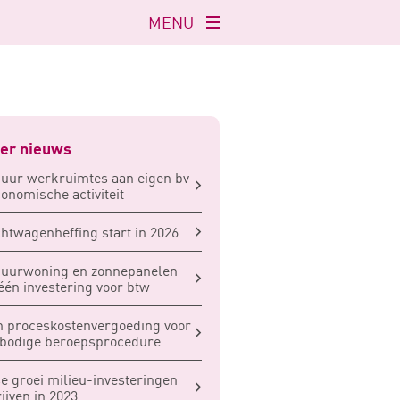
MENU
Navigatie
openen
er nieuws
uur werkruimtes aan eigen bv
conomische activiteit
htwagenheffing start in 2026
huurwoning en zonnepanelen
 één investering voor btw
 proceskostenvergoeding voor
bodige beroepsprocedure
e groei milieu-investeringen
ijven in 2023