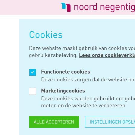
Logo
van
Navigatie
Noord
overslaan
Negentig
Cookies
Home
Nieuws
Subsidie prakt
Deze website maakt gebruik van cookies vo
gebruikersbeleving.
Lees onze cookieverkl
JUN 06, 2024
Functionele cookies
SUBSIDIE 
Deze cookies zorgen dat de website no
2023-2024
Marketingcookies
Deze cookies worden gebruikt om gebr
meten en de website te verbeteren
Voor de subsidieregeling prakt
ALLE ACCEPTEREN
INSTELLINGEN OPSL
nu mogelijk een aanvraag in te
open tot en met 17 september 