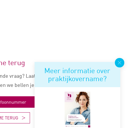
me terug
Meer informatie over
nde vraag? Laat je nummer
praktijkovername?
en we bellen je snel terug.
ME TERUG