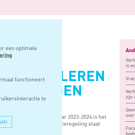
ijkleren 2023-2024 aanvragen
or een optimale
And
aring
Verh
is e
PRAKTIJKLEREN
Vrac
rmaal functioneert
 AANVRAGEN
Ver
zijn
uikersinteractie te
Geen
over
ijkleren voor het schooljaar 2023-2024 is het
AAN
 dienen bij RVO. De subsidieregeling staat
Fors
2024 17.00 uur.
bedr