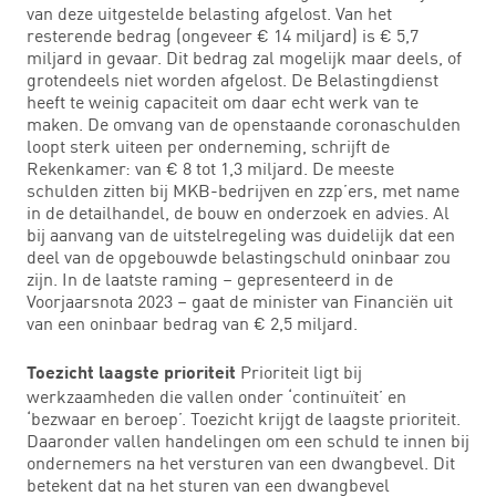
van deze uitgestelde belasting afgelost. Van het
resterende bedrag (ongeveer € 14 miljard) is € 5,7
miljard in gevaar. Dit bedrag zal mogelijk maar deels, of
grotendeels niet worden afgelost. De Belastingdienst
heeft te weinig capaciteit om daar echt werk van te
maken. De omvang van de openstaande coronaschulden
loopt sterk uiteen per onderneming, schrijft de
Rekenkamer: van € 8 tot 1,3 miljard. De meeste
schulden zitten bij MKB-bedrijven en zzp’ers, met name
in de detailhandel, de bouw en onderzoek en advies. Al
bij aanvang van de uitstelregeling was duidelijk dat een
deel van de opgebouwde belastingschuld oninbaar zou
zijn. In de laatste raming – gepresenteerd in de
Voorjaarsnota 2023 – gaat de minister van Financiën uit
van een oninbaar bedrag van € 2,5 miljard.
Prioriteit ligt bij
Toezicht laagste prioriteit
werkzaamheden die vallen onder ‘continuïteit’ en
‘bezwaar en beroep’. Toezicht krijgt de laagste prioriteit.
Daaronder vallen handelingen om een schuld te innen bij
ondernemers na het versturen van een dwangbevel. Dit
betekent dat na het sturen van een dwangbevel