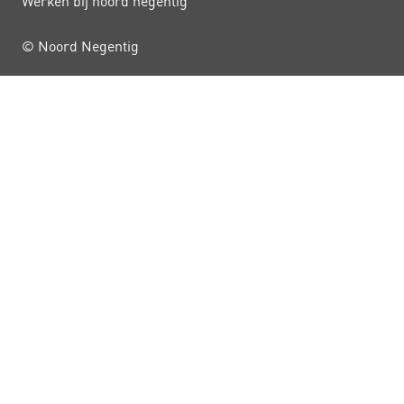
Werken bij noord negentig
© Noord Negentig