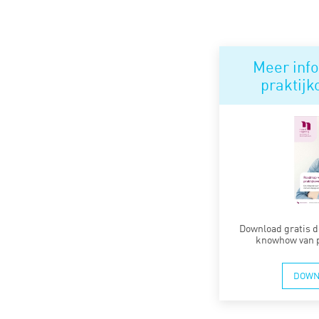
Meer info
praktij
Download gratis d
knowhow van p
DOWN