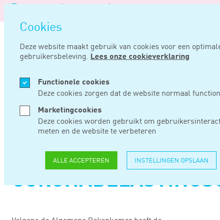
Logo
van
Navigatie
Noord
Cookies
overslaan
Negentig
Deze website maakt gebruik van cookies voor een optimal
gebruikersbeleving.
Lees onze cookieverklaring
Home
Nieuws
Te weinig capaciteit voor innen coronabelastingschulden
Functionele cookies
FEB 08, 2024
Deze cookies zorgen dat de website normaal function
Marketingcookies
TE WEINIG
Deze cookies worden gebruikt om gebruikersinteract
meten en de website te verbeteren
CAPACITEIT VOOR
INNEN
ALLE ACCEPTEREN
INSTELLINGEN OPSLAAN
CORONABELASTINGS
Volgens de Algemene Rekenkamer heeft de