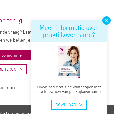
me terug
Meer informatie over
nde vraag? Laat je nummer
praktijkovername?
en we bellen je snel terug.
ME TERUG
Download gratis de whitepaper met
ad more
alle knowhow van praktijkovername.
DOWNLOAD
erken bij noord negentig