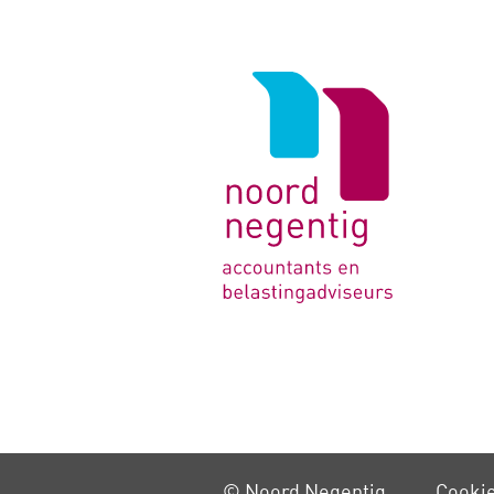
Logo
van
Noord
Negentig
© Noord Negentig
Cooki