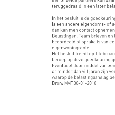
één of beide partners kan daa
teruggedraaid in een later bela
In het besluit is de goedkeuri
Is een andere eigendoms- of 
dan kan men contact opnemen 
Belastingen, Team brieven en b
beoordeeld of sprake is van e
eigenwoningrente.
Het besluit treedt op 1 februa
beroep op deze goedkeuring g
Eventueel door middel van ee
er minder dan vijf jaren zijn v
waarop de belastingaanslag be
Bron: MvF 30-01-2018