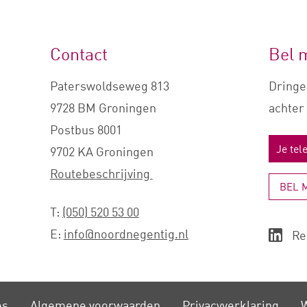
Contact
Bel 
Paterswoldseweg 813
Dringe
9728 BM Groningen
achter 
Postbus 8001
9702 KA Groningen
Routebeschrijving
BEL 
T:
(050) 520 53 00
E:
info@noordnegentig.nl
Re
es
Algemene voorwaarden
Privacy­verklaring
W