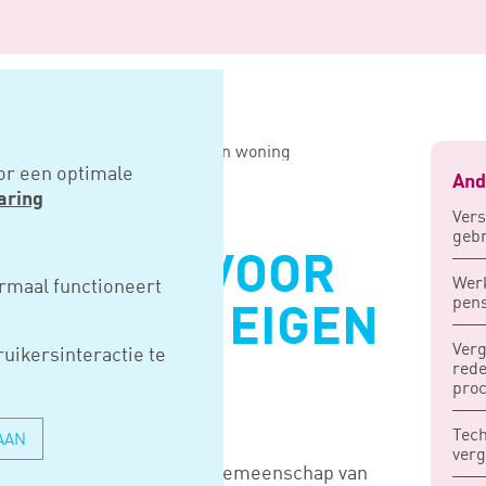
 voor partners met een eigen woning
or een optimale
And
aring
Vers
gebr
KOMING VOOR
Werk
rmaal functioneert
pens
MET EEN EIGEN
Verg
uikersinteractie te
rede
proc
Tech
AAN
verg
ng waardoor de wettelijke gemeenschap van