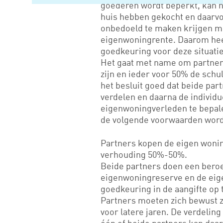
goederen wordt beperkt, kan 
huis hebben gekocht en daarv
onbedoeld te maken krijgen me
eigenwoningrente. Daarom heef
goedkeuring voor deze situat
Het gaat met name om partners
zijn en ieder voor 50% de schul
het besluit goed dat beide par
verdelen en daarna de individ
eigenwoningverleden te bepale
de volgende voorwaarden word
Partners kopen de eigen wonin
verhouding 50%-50%.
Beide partners doen een bero
eigenwoningreserve en de ei
goedkeuring in de aangifte op
Partners moeten zich bewust z
voor latere jaren. De verdeling