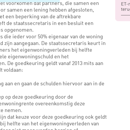
het voorkomen dat partners, die samen een
ET-r
ter
oor samen een lening hebben afgesloten,
t een beperking van de aftrekbare
t de staatssecretaris in een besluit een
ies opgenomen.
 die ieder voor 50% eigenaar van de woning
d zijn aangegaan. De staatssecretaris keurt in
tners het eigenwoningverleden bij helfte
uele eigenwoningschuld en het
n. De goedkeuring geldt vanaf 2013 mits aan
t voldaan:
g aan en gaan de schulden hiervoor aan in de
ep op deze goedkeuring door de
genwoningrente overeenkomstig deze
 te nemen.
ijn dat keuze voor deze goedkeuring ook geldt
 bij helfte van het eigenwoningverleden van