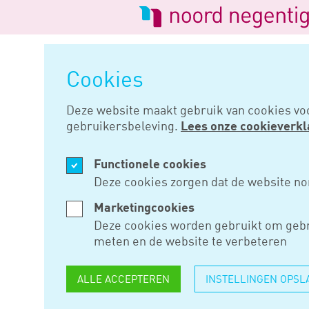
Logo
van
Navigatie
Noord
overslaan
Negentig
Cookies
Home
Nieuws
Tegemoetkoming
Deze website maakt gebruik van cookies vo
gebruikersbeleving.
Lees onze cookieverkl
FEB 01, 2018
Functionele cookies
TEGEMOET
Deze cookies zorgen dat de website no
PARTNERS 
Marketingcookies
Deze cookies worden gebruikt om gebr
WONING
meten en de website te verbeteren
ALLE ACCEPTEREN
INSTELLINGEN OPSL
Als gevolg van de wetswijzigi