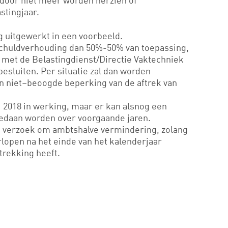
rdoor niet meer worden herzien of
stingjaar.
ng uitgewerkt in een voorbeeld.
schuldverhouding dan 50%-50% van toepassing,
met de Belastingdienst/Directie Vaktechniek
esluiten. Per situatie zal dan worden
en niet–beoogde beperking van de aftrek van
ri 2018 in werking, maar er kan alsnog een
edaan worden over voorgaande jaren.
n verzoek om ambtshalve vermindering, zolang
erlopen na het einde van het kalenderjaar
trekking heeft.