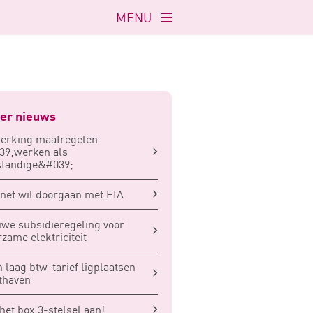
MENU
Navigatie
openen
er nieuws
erking maatregelen
39;werken als
standige&#039;
net wil doorgaan met EIA
we subsidieregeling voor
zame elektriciteit
 laag btw-tarief ligplaatsen
thaven
het box 3-stelsel aan!