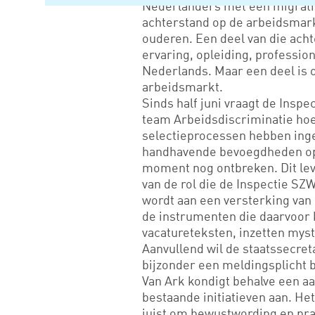
Nederlanders met een migrati
achterstand op de arbeidsmark
ouderen. Een deel van die ach
ervaring, opleiding, professio
Nederlands. Maar een deel is o
arbeidsmarkt.
Sinds half juni vraagt de Inspe
team Arbeidsdiscriminatie hoe
selectieprocessen hebben inger
handhavende bevoegdheden op h
moment nog ontbreken. Dit lev
van de rol die de Inspectie S
wordt aan een versterking van
de instrumenten die daarvoor 
vacatureteksten, inzetten myst
Aanvullend wil de staatssecret
bijzonder een meldingsplicht b
Van Ark kondigt behalve een aa
bestaande initiatieven aan. He
juist om bewustwording en pra