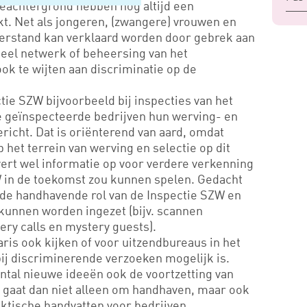
eachtergrond hebben nog altijd een
t. Net als jongeren, (zwangere) vrouwen en
terstand kan verklaard worden door gebrek aan
neel netwerk of beheersing van het
ok te wijten aan discriminatie op de
ctie SZW bijvoorbeeld bij inspecties van het
 geïnspecteerde bedrijven hun werving- en
icht. Dat is oriënterend van aard, omdat
et terrein van werving en selectie op dit
ert wel informatie op voor verdere verkenning
ZW in de toekomst zou kunnen spelen. Gedacht
 de handhavende rol van de Inspectie SZW en
kunnen worden ingezet (bijv. scannen
ery calls en mystery guests).
aris ook kijken of voor uitzendbureaus in het
ij discriminerende verzoeken mogelijk is.
ntal nieuwe ideeën ook de voortzetting van
t gaat dan niet alleen om handhaven, maar ook
ktische handvatten voor bedrijven.