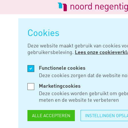
Logo
van
Navigatie
Noord
overslaan
Negentig
Cookies
Home
Nieuws
Toezicht op wer
Deze website maakt gebruik van cookies vo
gebruikersbeleving.
Lees onze cookieverkl
JUN 26, 2018
Functionele cookies
TOEZICHT 
Deze cookies zorgen dat de website no
SOLLICITA
Marketingcookies
Deze cookies worden gebruikt om gebr
meten en de website te verbeteren
Het kabinet wil discriminatie 
ALLE ACCEPTEREN
INSTELLINGEN OPSL
discrimineren aanpakken. Staa
de Inspectie SZW op werving- 