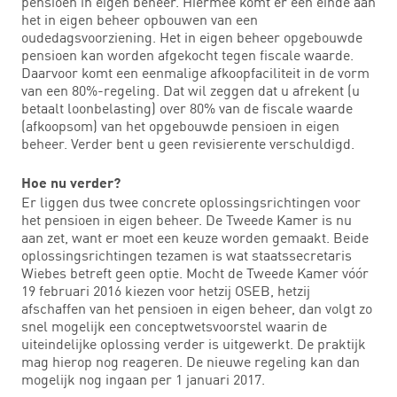
pensioen in eigen beheer. Hiermee komt er een einde aan
het in eigen beheer opbouwen van een
oudedagsvoorziening. Het in eigen beheer opgebouwde
pensioen kan worden afgekocht tegen fiscale waarde.
Daarvoor komt een eenmalige afkoopfaciliteit in de vorm
van een 80%-regeling. Dat wil zeggen dat u afrekent (u
betaalt loonbelasting) over 80% van de fiscale waarde
(afkoopsom) van het opgebouwde pensioen in eigen
beheer. Verder bent u geen revisierente verschuldigd.
Hoe nu verder?
Er liggen dus twee concrete oplossingsrichtingen voor
het pensioen in eigen beheer. De Tweede Kamer is nu
aan zet, want er moet een keuze worden gemaakt. Beide
oplossingsrichtingen tezamen is wat staatssecretaris
Wiebes betreft geen optie. Mocht de Tweede Kamer vóór
19 februari 2016 kiezen voor hetzij OSEB, hetzij
afschaffen van het pensioen in eigen beheer, dan volgt zo
snel mogelijk een conceptwetsvoorstel waarin de
uiteindelijke oplossing verder is uitgewerkt. De praktijk
mag hierop nog reageren. De nieuwe regeling kan dan
mogelijk nog ingaan per 1 januari 2017.