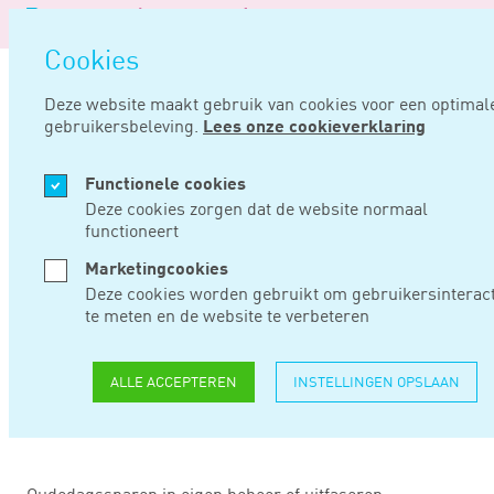
Logo
ME
Navi
van
Navigatie
open
Noord
Cookies
overslaan
Negentig
Deze website maakt gebruik van cookies voor een optimal
gebruikersbeleving.
Lees onze cookieverklaring
Home
Nieuws
Twee oplossingsrichtingen voor pensioen in eigen beheer
Functionele cookies
DEC 23, 2015
Deze cookies zorgen dat de website normaal
functioneert
TWEE
Marketingcookies
Deze cookies worden gebruikt om gebruikersinteract
OPLOSSINGSRICHTIN
te meten en de website te verbeteren
VOOR PENSIOEN IN
ALLE ACCEPTEREN
INSTELLINGEN OPSLAAN
EIGEN BEHEER
Oudedagssparen in eigen beheer of uitfaseren