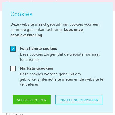
Logo
MENU
Navigatie
van
Navigatie
openen
Noord
Cookies
overslaan
Negentig
Deze website maakt gebruik van cookies voor een
optimale gebruikersbeleving.
Lees onze
Home
Nieuws
Uitstel van betaling online te verlengen
cookieverklaring
JUN 29, 2020
Functionele cookies
Deze cookies zorgen dat de website normaal
functioneert
UITSTEL VAN
Marketingcookies
BETALING ONLINE
Deze cookies worden gebruikt om
gebruikersinteractie te meten en de website te
TE VERLENGEN
verbeteren
ALLE ACCEPTEREN
INSTELLINGEN OPSLAAN
Sinds 25 juni 2020 is het mogelijk om met een formulier
online verlenging van bijzonder uitstel van betaling aan
te vragen.