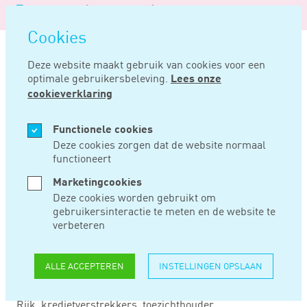
Logo
MENU
Navigatie
van
Navigatie
openen
Noord
Cookies
overslaan
Negentig
Deze website maakt gebruik van cookies voor een
optimale gebruikersbeleving.
Lees onze
Home
Nieuws
Vaker maatwerk bij hypotheek
cookieverklaring
JUL 23, 2018
Functionele cookies
Deze cookies zorgen dat de website normaal
functioneert
VAKER MAATWERK
Marketingcookies
BIJ HYPOTHEEK
Deze cookies worden gebruikt om
gebruikersinteractie te meten en de website te
verbeteren
Consumenten kunnen vaker bij kredietverstrekkers
terecht voor een hypotheek op maat en het aantal
ALLE ACCEPTEREN
INSTELLINGEN OPSLAAN
aanbieders van dergelijke hypotheken blijft naar
verwachting groeien. Het Platform hypotheken waarin
Rijk, kredietverstrekkers, toezichthouder,