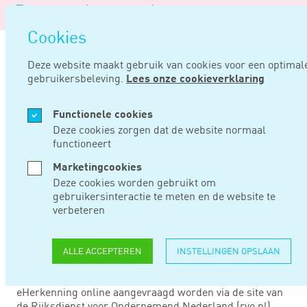
Logo
MEN
Navigat
van
Navigatie
openen
Noord
Cookies
overslaan
Negentig
Deze website maakt gebruik van cookies voor een optimal
gebruikersbeleving.
Lees onze cookieverklaring
Home
Nieuws
Vanaf september compensatieregeling eherkenning
Functionele cookies
AUG 12, 2020
Deze cookies zorgen dat de website normaal
functioneert
VANAF SEPTEMBER
Marketingcookies
Deze cookies worden gebruikt om
COMPENSATIEREGEL
gebruikersinteractie te meten en de website te
verbeteren
EHERKENNING
ALLE ACCEPTEREN
INSTELLINGEN OPSLAAN
In de loop van september kan de compensatie voor
eHerkenning online aangevraagd worden via de site van
de Rijksdienst voor Ondernemend Nederland (rvo.nl).