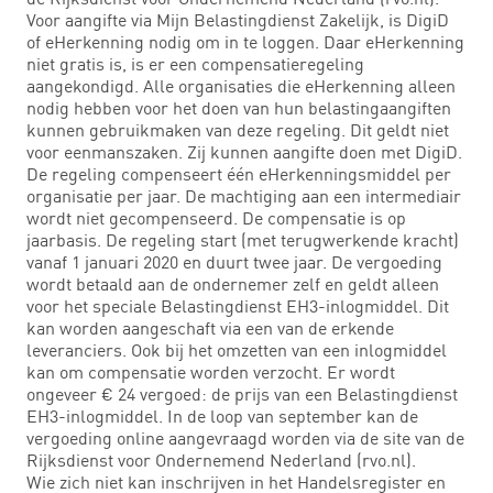
Voor aangifte via Mijn Belastingdienst Zakelijk, is DigiD
of eHerkenning nodig om in te loggen. Daar eHerkenning
niet gratis is, is er een compensatieregeling
aangekondigd. Alle organisaties die eHerkenning alleen
nodig hebben voor het doen van hun belastingaangiften
kunnen gebruikmaken van deze regeling. Dit geldt niet
voor eenmanszaken. Zij kunnen aangifte doen met DigiD.
De regeling compenseert één eHerkenningsmiddel per
organisatie per jaar. De machtiging aan een intermediair
wordt niet gecompenseerd. De compensatie is op
jaarbasis. De regeling start (met terugwerkende kracht)
vanaf 1 januari 2020 en duurt twee jaar. De vergoeding
wordt betaald aan de ondernemer zelf en geldt alleen
voor het speciale Belastingdienst EH3-inlogmiddel. Dit
kan worden aangeschaft via een van de erkende
leveranciers. Ook bij het omzetten van een inlogmiddel
kan om compensatie worden verzocht. Er wordt
ongeveer € 24 vergoed: de prijs van een Belastingdienst
EH3-inlogmiddel. In de loop van september kan de
vergoeding online aangevraagd worden via de site van de
Rijksdienst voor Ondernemend Nederland (rvo.nl).
Wie zich niet kan inschrijven in het Handelsregister en