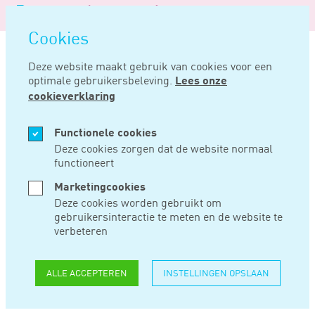
Logo
MENU
Navigatie
van
Navigatie
openen
Noord
Cookies
overslaan
Negentig
Deze website maakt gebruik van cookies voor een
optimale gebruikersbeleving.
Lees onze
Home
Nieuws
Veel te late aangifte schenkbelasting geeft fiscus meer tijd
cookieverklaring
FEB 10, 2020
Functionele cookies
Deze cookies zorgen dat de website normaal
functioneert
VEEL TE LATE
Marketingcookies
AANGIFTE
Deze cookies worden gebruikt om
gebruikersinteractie te meten en de website te
SCHENKBELASTING
verbeteren
GEEFT FISCUS MEER
ALLE ACCEPTEREN
INSTELLINGEN OPSLAAN
TIJD