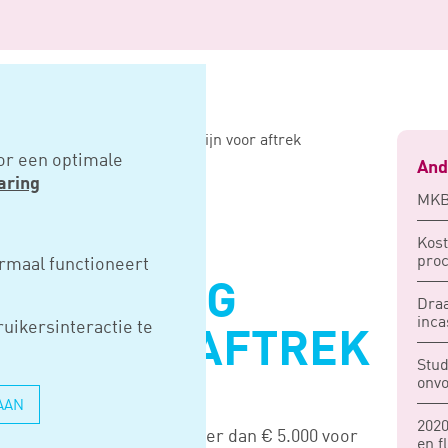
 partner moet hoog genoeg zijn voor aftrek
or een optimale
And
aring
MKB
NG VOOR
Kost
proc
rmaal functioneert
MOET HOOG
Draa
inca
uikersinteractie te
JN VOOR AFTREK
Stud
onv
AAN
2020
rbeidsvergoeding van minder dan € 5.000 voor
en f