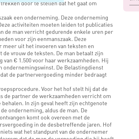
trekken door te stellen dat het gaat om
anszaak een onderneming. Deze onderneming
eze activiteiten moeten leiden tot publicaties
an de man verricht gedurende enkele uren per
eden voor zijn eenmanszaak. Deze
meer uit het invoeren van teksten en
t de vrouw de teksten. De man betaalt zijn
ag van € 1.500 voor haar werkzaamheden. Hij
ijn ondernemingswinst. De Belastingdienst
mdat de partnervergoeding minder bedraagt
epsprocedure. Voor het hof stelt hij dat de
als de partner de werkzaamheden verricht om
behalen. In zijn geval heeft zijn echtgenote
or de onderneming, aldus de man. De
t ontvangen komt ook overeen met de
rsvergoeding in de desbetreffende jaren. Hof
t niets wat het standpunt van de ondernemer
daarom dat de man de vergoeding die hij heeft