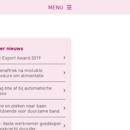
MENU
Navigatie
openen
er nieuws
 Export Award 2019
enaftrek na mislukte
edure om alimentatie
g btw af bij automatische
sso
ie en zoeken naar baan
oldoende voor duurzame band
: Vaste werknemer goedkoper
lexkracht duurder