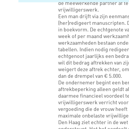
de meewerkende partner af te 
vrijwilligerswerk.
Een man drijft via zijn eenm
(her)redigeert manuscripten. D
in boekvorm. De echtgenote v
week of per maand werkzaamh
werkzaamheden bestaan onder 
tabellen. Indien nodig redigeer
echtgenoot jaarlijks een bedr
wil dit bedrag aftrekken van z
weigert deze aftrek echter, o
dan de drempel van € 5.000.
De ondernemer begint een bero
aftrekbeperking alleen geldt 
daarmee financieel voordeel te 
vrijwilligerswerk verricht vo
vergoeding die de vrouw heef
maximale onbelaste vrijwillige
Den Haag ziet echter in de we
ondersteunt. Het hof oordeelt 