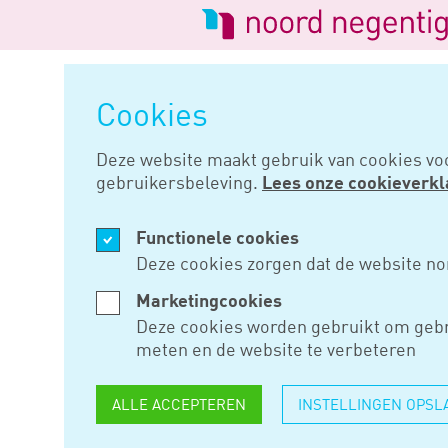
Logo
van
Navigatie
Noord
overslaan
Negentig
Cookies
Home
Nieuws
Vergoeding voor
Deze website maakt gebruik van cookies vo
gebruikersbeleving.
Lees onze cookieverkl
JAN 09, 2020
Functionele cookies
VERGOEDI
Deze cookies zorgen dat de website no
PARTNER 
Marketingcookies
Deze cookies worden gebruikt om gebr
GENOEG ZI
meten en de website te verbeteren
ALLE ACCEPTEREN
INSTELLINGEN OPSL
Het is niet mogelijk om een a