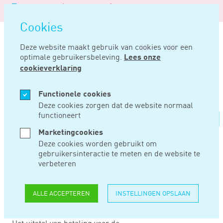
Logo
MENU
Navigatie
van
Navigatie
openen
Noord
Cookies
overslaan
Negentig
Deze website maakt gebruik van cookies voor een
optimale gebruikersbeleving.
Lees onze
Home
Nieuws
Verjaringstermijn belastingschuld niet verlengd door uitstel
cookieverklaring
JAN 29, 2025
Functionele cookies
Deze cookies zorgen dat de website normaal
functioneert
VERJARINGSTERMIJN
Marketingcookies
BELASTINGSCHULD
Deze cookies worden gebruikt om
gebruikersinteractie te meten en de website te
NIET VERLENGD
verbeteren
DOOR UITSTEL
ALLE ACCEPTEREN
INSTELLINGEN OPSLAAN
Het uitstel van betaling voor de