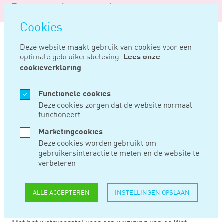
Logo
MENU
Navigatie
van
Navigatie
openen
Noord
Cookies
overslaan
Negentig
Deze website maakt gebruik van cookies voor een
optimale gebruikersbeleving.
Lees onze
Home
Nieuws
Verlaging aof-premie voor kleine werkgevers
cookieverklaring
SEP 15, 2020
Functionele cookies
Deze cookies zorgen dat de website normaal
functioneert
VERLAGING AOF-
Marketingcookies
PREMIE VOOR
Deze cookies worden gebruikt om
gebruikersinteractie te meten en de website te
KLEINE
verbeteren
WERKGEVERS
ALLE ACCEPTEREN
INSTELLINGEN OPSLAAN
Met het wetsvoorstel voor een wijziging van de Wet