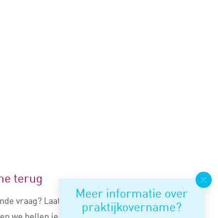
me terug
Meer informatie over
nde vraag? Laat je nummer
praktijkovername?
en we bellen je snel terug.