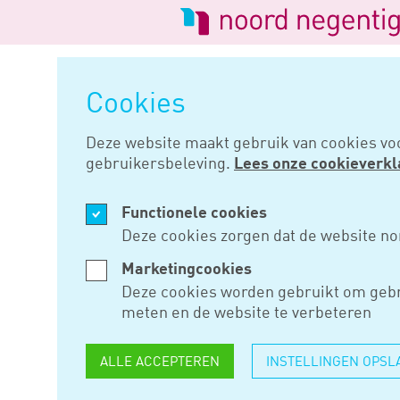
Logo
van
Navigatie
Noord
overslaan
Negentig
Cookies
Home
Nieuws
Verschillende p
Deze website maakt gebruik van cookies vo
gebruikersbeleving.
Lees onze cookieverkl
JAN 03, 2022
Functionele cookies
VERSCHIL
Deze cookies zorgen dat de website no
PERIODES,
Marketingcookies
Deze cookies worden gebruikt om gebr
VERSCHIL
meten en de website te verbeteren
STRAFFEN
ALLE ACCEPTEREN
INSTELLINGEN OPSL