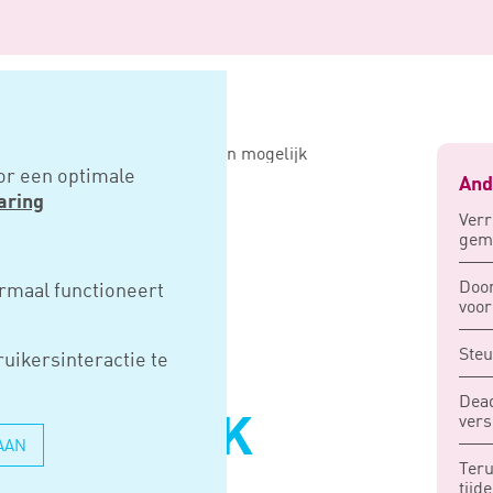
eriodes, verschillende straffen mogelijk
or een optimale
And
aring
Verr
gem
LENDE
Door
rmaal functioneert
voor
Steu
uikersinteractie te
LENDE
Dead
vers
 MOGELIJK
AAN
Ter
tijd