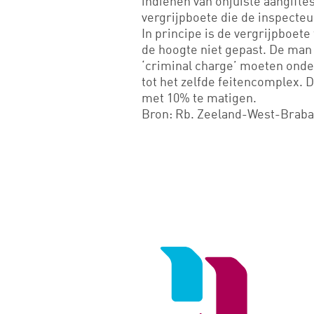
indienen van onjuiste aangifte
vergrijpboete die de inspecteur
In principe is de vergrijpboet
de hoogte niet gepast. De man
‘criminal charge’ moeten onde
tot het zelfde feitencomplex. 
met 10% te matigen.
Bron: Rb. Zeeland-West-Braban
Logo
van
Noord
Negentig