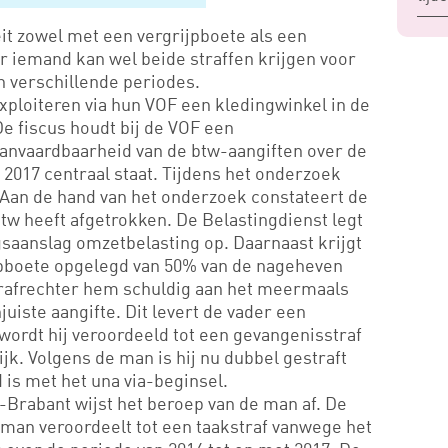
it zowel met een vergrijpboete als een
r iemand kan wel beide straffen krijgen voor
n verschillende periodes.
xploiteren via hun VOF een kledingwinkel in de
De fiscus houdt bij de VOF een
anvaardbaarheid van de btw-aangiften over de
 2017 centraal staat. Tijdens het onderzoek
an de hand van het onderzoek constateert de
btw heeft afgetrokken. De Belastingdienst legt
saanslag omzetbelasting op. Daarnaast krijgt
jpboete opgelegd van 50% van de nageheven
trafrechter hem schuldig aan het meermaals
juiste aangifte. Dit levert de vader een
 wordt hij veroordeeld tot een gevangenisstraf
k. Volgens de man is hij nu dubbel gestraft
jd is met het una via-beginsel.
rabant wijst het beroep van de man af. De
 man veroordeelt tot een taakstraf vanwege het