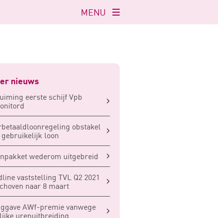
MENU
Navigatie
openen
er nieuws
uiming eerste schijf Vpb
onitord
betaaldloonregeling obstakel
 gebruikelijk loon
npakket wederom uitgebreid
line vaststelling TVL Q2 2021
choven naar 8 maart
uggave AWf-premie vanwege
elijke urenuitbreiding