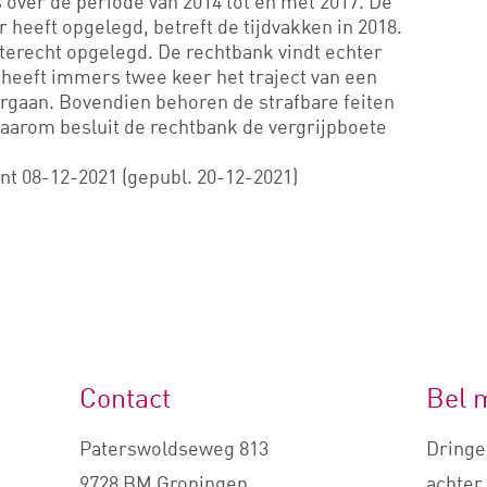
s over de periode van 2014 tot en met 2017. De
 heeft opgelegd, betreft de tijdvakken in 2018.
e terecht opgelegd. De rechtbank vindt echter
 heeft immers twee keer het traject van een
rgaan. Bovendien behoren de strafbare feiten
Daarom besluit de rechtbank de vergrijpboete
t 08-12-2021 (gepubl. 20-12-2021)
Contact
Bel 
Paterswoldseweg 813
Dringe
9728 BM Groningen
achter 