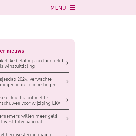
MENU
Navigatie
openen
er nieuws
kelijke betaling aan familielid
is winstuitdeling
sjesdag 2024: verwachte
igingen in de loonheffingen
seur hoeft klant niet te
schuwen voor wijziging LKV
ernemers willen meer geld
 Invest International
tel herinvestering mag bij