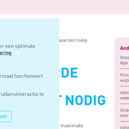
erde uren was meer arbeidscapaciteit nodig
or een optimale
And
aring
Onza
dga 
ACTUREERDE
Prin
rmaal functioneert
wijz
 MEER
Advi
uikersinteractie te
PACITEIT NODIG
waar
Ond
voor
AAN
 arbeid factureert dan de maximale
Uits