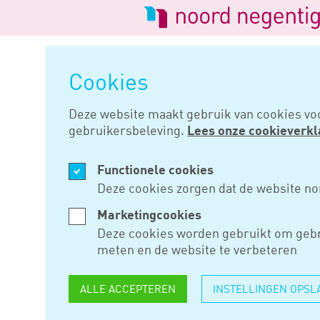
Logo
van
Navigatie
Noord
overslaan
Negentig
Cookies
Home
Nieuws
Voor gefacture
Deze website maakt gebruik van cookies vo
gebruikersbeleving.
Lees onze cookieverkl
AUG 28, 2024
Functionele cookies
VOOR GEF
Deze cookies zorgen dat de website no
UREN WAS
Marketingcookies
Deze cookies worden gebruikt om gebr
ARBEIDSCA
meten en de website te verbeteren
ALLE ACCEPTEREN
INSTELLINGEN OPSL
Als een ondernemer meer uren