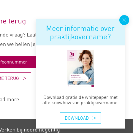
me terug
Meer informatie over
nde vraag? Laat je nummer
praktijkovername?
en we bellen je snel terug.
ME TERUG
Download gratis de whitepaper met
ad more
alle knowhow van praktijkovername.
DOWNLOAD
erken bij noord negentig