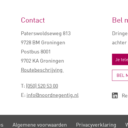
Contact
Bel 
Paterswoldseweg 813
Dringe
9728 BM Groningen
achter 
Postbus 8001
9702 KA Groningen
Routebeschrijving
BEL 
T:
(050) 520 53 00
E:
info@noordnegentig.nl
Re
es
Algemene voorwaarden
Privacy­verklaring
W