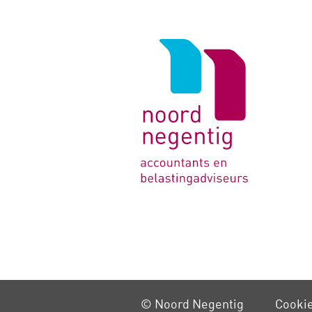
Logo
van
Noord
Negentig
© Noord Negentig
Cooki