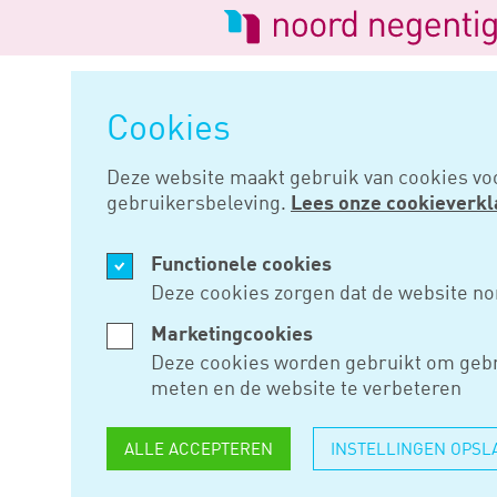
Logo
van
Navigatie
Noord
overslaan
Negentig
Cookies
Home
Nieuws
Voor subsidiem
Deze website maakt gebruik van cookies vo
gebruikersbeleving.
Lees onze cookieverkl
APR 07, 2020
Functionele cookies
VOOR SUB
Deze cookies zorgen dat de website no
MOOI REL
Marketingcookies
Deze cookies worden gebruikt om gebr
TERMIJNE
meten en de website te verbeteren
ALLE ACCEPTEREN
INSTELLINGEN OPSL
Het ministerie van Economisch