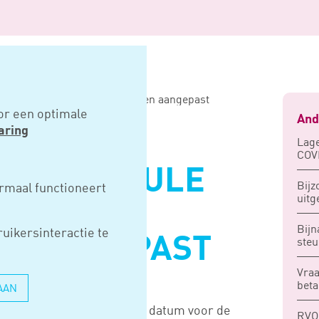
odule mooi relevante termijnen aangepast
or een optimale
And
aring
Lage
COV
SIDIEMODULE
Bijz
rmaal functioneert
uitg
EVANTE
Bijn
uikersinteractie te
N AANGEPAST
steu
Vraa
beta
AAN
e Zaken heeft de uiterste datum voor de
RVO