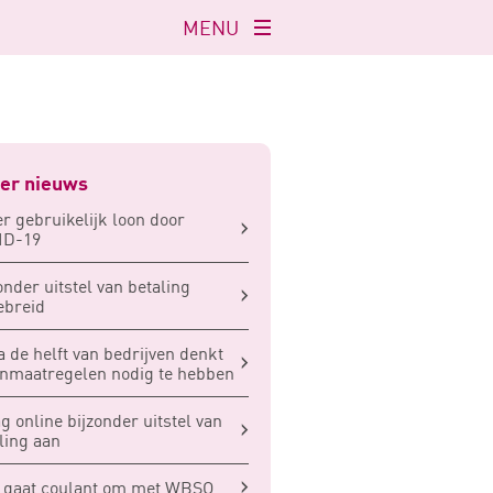
MENU
Navigatie
openen
er nieuws
r gebruikelijk loon door
ID-19
onder uitstel van betaling
ebreid
a de helft van bedrijven denkt
nmaatregelen nodig te hebben
g online bijzonder uitstel van
ling aan
 gaat coulant om met WBSO