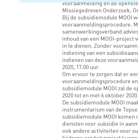
vooraanmelding en de openste
Missiegedreven Onderzoek, Ont
Bij de subsidiemodule MOOI w
vooraanmeldingsprocedure. Me
samenwerkingsverband advies
inhoud van een MOOI-project w
in te dienen. Zonder vooraanm
indiening van een subsidieaanv
indienen van deze vooraanmeldi
2020, 17.00 uur.
Om ervoor te zorgen dat er een
vooraanmeldingsprocedure en 
subsidiemodule MOOI zal de op
2020 tot en met 6 oktober 2020
De subsidiemodule MOOI maakt
instrumentarium van de Topsec
subsidiemodule MOOI komen o
diensten voor subsidie in aan
ook andere activiteiten voor s
bijdrage aan het project kunne