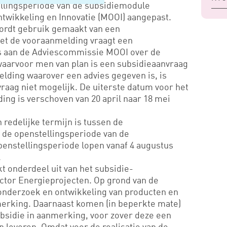
llingsperiode van de subsidiemodule
wikkeling en Innovatie (MOOI) aangepast.
ordt gebruik gemaakt van een
t de vooraanmelding vraagt een
 aan de Adviescommissie MOOI over de
aarvoor men van plan is een subsidieaanvraag
elding waarover een advies gegeven is, is
raag niet mogelijk. De uiterste datum voor het
ng is verschoven van 20 april naar 18 mei
 redelijke termijn is tussen de
de openstellingsperiode van de
enstellingsperiode lopen vanaf 4 augustus
.
 onderdeel uit van het subsidie-
tor Energieprojecten. Op grond van de
nderzoek en ontwikkeling van producten en
merking. Daarnaast komen (in beperkte mate)
ubsidie in aanmerking, voor zover deze een
n leveren. Omdat voor de realisatie van de