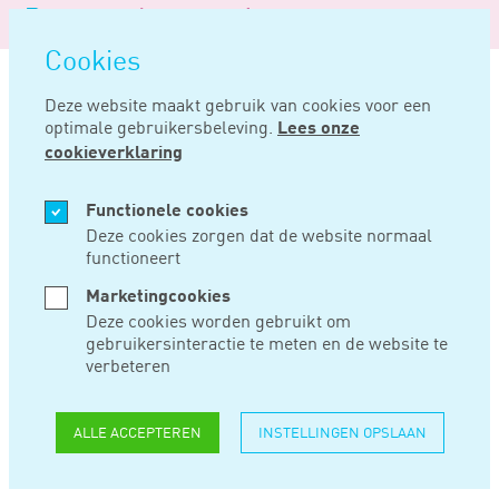
Logo
MENU
Navigatie
van
Navigatie
openen
Noord
Cookies
overslaan
Negentig
Deze website maakt gebruik van cookies voor een
optimale gebruikersbeleving.
Lees onze
Home
Nieuws
Voorkoming dubbele belasting bij tweede woning in spanje
cookieverklaring
FEB 06, 2025
Functionele cookies
Deze cookies zorgen dat de website normaal
functioneert
VOORKOMING
Marketingcookies
DUBBELE
Deze cookies worden gebruikt om
gebruikersinteractie te meten en de website te
BELASTING BIJ
verbeteren
TWEEDE WONING IN
ALLE ACCEPTEREN
INSTELLINGEN OPSLAAN
SPANJE