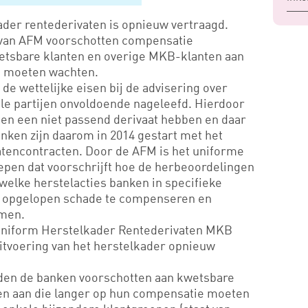
ader rentederivaten is opnieuw vertraagd.
van AFM voorschotten compensatie
etsbare klanten en overige MKB-klanten aan
e moeten wachten.
de wettelijke eisen bij de advisering over
ele partijen onvoldoende nageleefd. Hierdoor
ten een niet passend derivaat hebben en daar
nken zijn daarom in 2014 gestart met het
tencontracten. Door de AFM is het uniforme
oepen dat voorschrijft hoe de herbeoordelingen
elke herstelacties banken in specifieke
m opgelopen schade te compenseren en
omen.
Uniform Herstelkader Rentederivaten MKB
uitvoering van het herstelkader opnieuw
den de banken voorschotten aan kwetsbare
en aan die langer op hun compensatie moeten