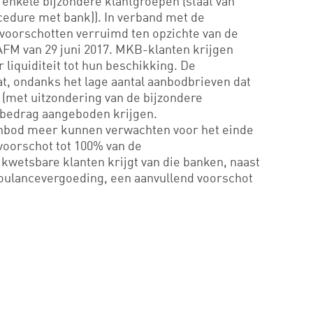
enkele bijzondere klantgroepen (staat van
ocedure met bank)). In verband met de
 voorschotten verruimd ten opzichte van de
FM van 29 juni 2017. MKB-klanten krijgen
liquiditeit tot hun beschikking. De
t, ondanks het lage aantal aanbodbrieven dat
 (met uitzondering van de bijzondere
ldbedrag aangeboden krijgen.
nbod meer kunnen verwachten voor het einde
n voorschot tot 100% van de
kwetsbare klanten krijgt van die banken, naast
coulancevergoeding, een aanvullend voorschot