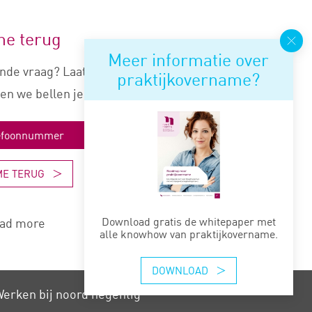
me terug
Meer informatie over
nde vraag? Laat je nummer
praktijkovername?
en we bellen je snel terug.
ME TERUG
Download gratis de whitepaper met
ad more
alle knowhow van praktijkovername.
DOWNLOAD
erken bij noord negentig