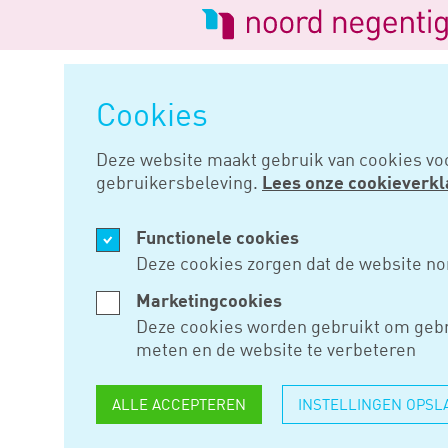
Logo
van
Navigatie
Noord
overslaan
Negentig
Cookies
Home
Nieuws
Voorschot mkb 
Deze website maakt gebruik van cookies vo
gebruikersbeleving.
Lees onze cookieverkl
DEC 18, 2017
Functionele cookies
VOORSCHO
Deze cookies zorgen dat de website no
UITVOERIN
Marketingcookies
Deze cookies worden gebruikt om gebr
HERSTELK
meten en de website te verbeteren
RENTEDER
ALLE ACCEPTEREN
INSTELLINGEN OPSL