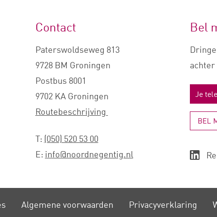
Contact
Bel 
Paterswoldseweg 813
Dringe
9728 BM Groningen
achter 
Postbus 8001
9702 KA Groningen
Routebeschrijving
BEL 
T:
(050) 520 53 00
E:
info@noordnegentig.nl
Re
es
Algemene voorwaarden
Privacy­verklaring
W