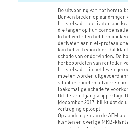
De uitvoering van het herstelk
Banken bieden op aandringen 
herstelkader derivaten aan kw
die langer op hun compensati
In het verleden hebben banken 
derivaten aan niet-profession
kan het zich voordoen dat klan
schade van ondervinden. De ba
herbeoordelen van rentederiva
herstelkader in het leven ger
moeten worden uitgevoerd en w
situaties moeten uitvoeren o
toekomstige schade te voork
Uit de voortgangsrapportage 
(december 2017) blijkt dat de 
vertraging oploopt.
Op aandringen van de AFM bie
klanten en overige MKB-klant