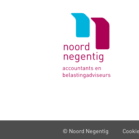
Logo
van
Noord
Negentig
© Noord Negentig
Cooki