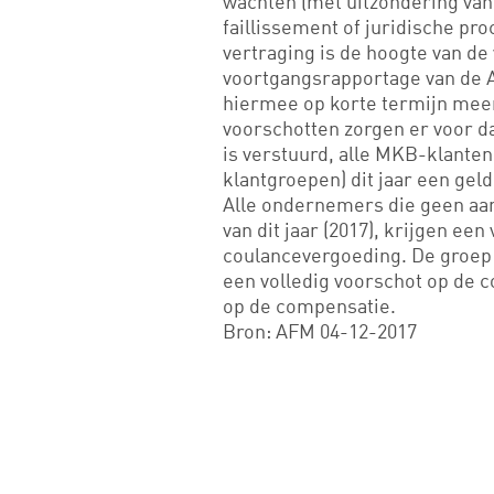
wachten (met uitzondering van 
faillissement of juridische pr
vertraging is de hoogte van de
voortgangsrapportage van de A
hiermee op korte termijn meer 
voorschotten zorgen er voor da
is verstuurd, alle MKB-klanten
klantgroepen) dit jaar een ge
Alle ondernemers die geen aa
van dit jaar (2017), krijgen ee
coulancevergoeding. De groep 
een volledig voorschot op de 
op de compensatie.
Bron: AFM 04-12-2017