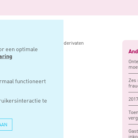
uitvoering herstelkader rentederivaten
or een optimale
And
aring
Onte
moet
T MKB
Zes 
rmaal functioneert
frau
G
2017
uikersinteractie te
ADER
Toen
verg
IVATEN
AAN
Gast
inko