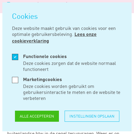
Logo
MENU
Navigatie
van
Navigatie
openen
Noord
Cookies
overslaan
Negentig
Deze website maakt gebruik van cookies voor een
optimale gebruikersbeleving.
Lees onze
Home
Nieuws
Vraag uw buitenlandse btw terug
cookieverklaring
SEP 03, 2015
Functionele cookies
Deze cookies zorgen dat de website normaal
functioneert
VRAAG UW
Marketingcookies
BUITENLANDSE
Deze cookies worden gebruikt om
gebruikersinteractie te meten en de website te
BTW TERUG
verbeteren
ALLE ACCEPTEREN
INSTELLINGEN OPSLAAN
Heeft u als Nederlandse btw-ondernemer in 2014 btw
betaald in een ander EU-Land, dan kunt u deze
buitenlandse btw in de regel terugvragen. Wees er op